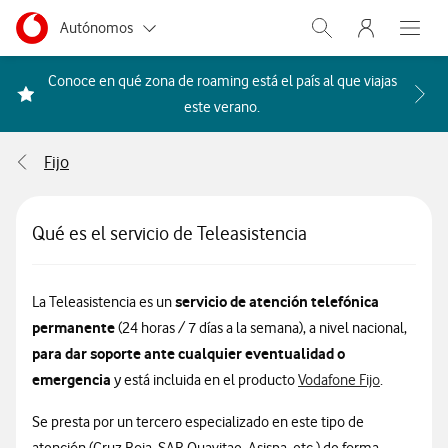
Menu nave
Ir a la pagina principal de vodafone.es
Menu navegación Segmento
Autónomos
Abrir buscador. Abr
Abre e
Pymes
Conoce en qué zona de roaming está el país al que viajas
Acceder a la FAQ Qué países i
este verano.
Grandes empresas
y AA.PP.
Fijo
Particulares
Qué es el servicio de Teleasistencia
servicio de atención telefónica
La Teleasistencia es un
permanente
(24 horas / 7 días a la semana), a nivel nacional,
para dar soporte ante cualquier eventualidad o
emergencia
y está incluida en el producto
Vodafone Fijo
.
Se presta por un tercero especializado en este tipo de