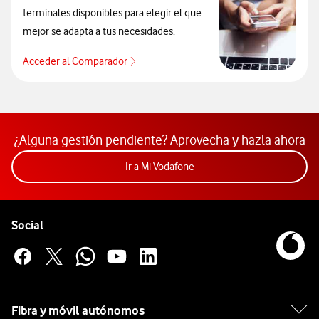
terminales disponibles para elegir el que
mejor se adapta a tus necesidades.
Acceder al Comparador
Para elegir un modelo de móvil antes de
¿Alguna gestión pendiente? Aprovecha y hazla ahora
Acceder a la app Mi Vodafon
Ir a Mi Vodafone
Pie de página de Vodafone
Enlaces a las redes sociales de Vodafone
Social
Fibra y móvil autónomos