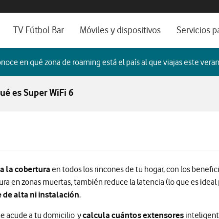
os, ayuda e idioma
sitivos de escritorio
TV Fútbol Bar
Móviles y dispositivos
Servicios p
s de Fibra óptica
Catálogo de móviles
Servicios pr
noce en qué zona de roaming está el país al que viajas este veran
es
ura de Fibra
Ordenadores
Por ser clien
ué es Super WiFi 6
no fijo
Ver todos
Blog Autóno
das Fibras
6
a la cobertura
en todos los rincones de tu hogar, con los benefic
ura en zonas muertas, también reduce la latencia (lo que es ide
e de alta ni instalación
.
e acude a tu domicilio y
calcula cuántos extensores
inteligen