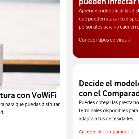
pueden infectar 
Aprende a identificar las dis
que pueden atacar tu dispos
personales para no caer en e
Conocer tipos de virus
Des
Decide el model
con el Comparad
tura con VoWiFi
Puedes cotejar las prestaci
ra para que puedas disfrutar
terminales disponibles para 
d.
adapta a tus necesidades.
Acceder al Comparador
Pa