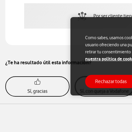
Por ser cliente tie
Como sabes, usamos cookie
usuario ofreciendo una pu
retirar tu consentimiento
nuestra política de cook
¿Te ha resultado útil esta información?
Rechazar todas
Sí, gracias
Sí, con queja a Vodafone