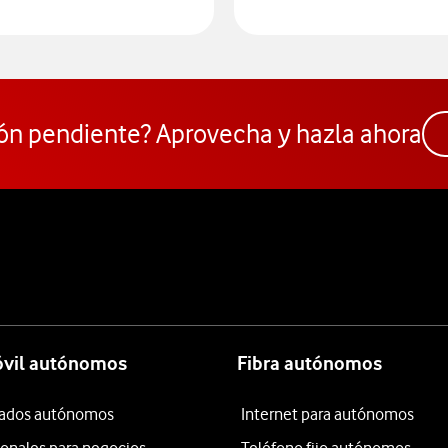
 para consultar el servicio que soluciona tus problemas de cobert
ón pendiente? Aprovecha y hazla ahora
óvil autónomos
Fibra autónomos
itados autónomos
Internet para autónomos