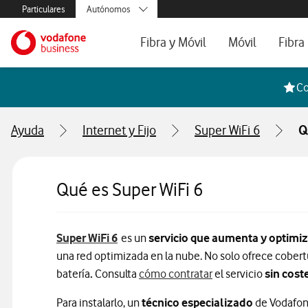
Menús secundarios. Enlace a particulares, empresas y autónom
Particulares
Autónomos
Menus de segmentación para empresas y autónomos
Menu navegación principal. Para dispo
Pymes
Ir a la pagina principal de vodafone.es
Fibra y Móvil
Móvil
Fibra
Grandes empresas
y AA.PP.
Tarifas Fibra y Móvil
Tarifas de Móvil
Tarifa
Co
Configura tu tarifa
Líneas adicional
Cobert
Ayuda
Internet y Fijo
Super WiFi 6
Q
Mi Negocio Pro
Teléfo
Televisión
Segun
Qué es Super WiFi 6
Información sobre router Super WiFi 
Super WiFi 6
es un
servicio que aumenta y optimiz
una red optimizada en la nube. No solo ofrece cobert
batería
.
Consulta
cómo contratar
el servicio
sin cost
Para instalarlo, un
técnico especializado
de Vodafon