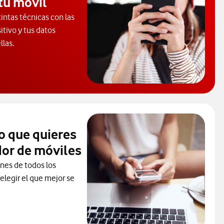
tu móvil
tintas técnicas con las
itivo y tus datos
llas.
cubre los tipos de virus que pueden infectar tus dispositivos.
o que quieres
or de móviles
ones de todos los
elegir el que mejor se
ra elegir un modelo de móvil antes de comprarlo. Abre ventana n