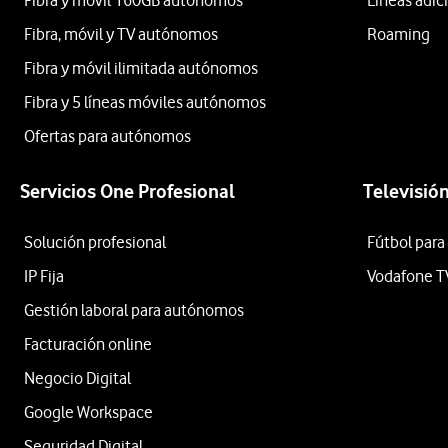
Fibra y móvil 160GB autónomos
Líneas adic
Fibra, móvil y TV autónomos
Roaming
Fibra y móvil ilimitada autónomos
Fibra y 5 líneas móviles autónomos
Ofertas para autónomos
Servicios One Profesional
Televisió
Solución profesional
Fútbol para
IP Fija
Vodafone T
Gestión laboral para autónomos
Facturación online
Negocio Digital
Google Workspace
Seguridad Digital