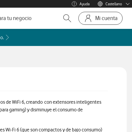
Ayuda
Castellano
Menu idioma
Català
ara tu negocio
Mi cuenta
Abrir buscador. Abre en ven
Ir a la pagina
ofesionales
Acceder a la FAQ Qué países incluye cada zona de roaming
o.
te
mos y Negocios
ios de WiFi 6, creando con extensores inteligentes
al para gaming) y disminuye el consumo de
tes Wi-Fi 6 (que son compactos y de bajo consumo)