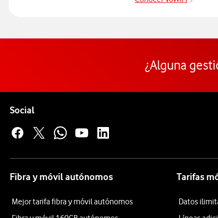
Pulsar
¿Alguna gesti
Pie de página de Vodafone
Enlaces a las redes sociales de Vodafone
Social
Fibra y móvil autónomos
Tarifas m
Mejor tarifa fibra y móvil autónomos
Datos ilim