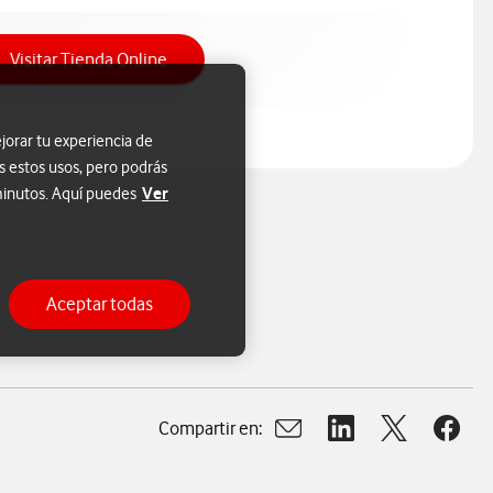
Acceso a Tienda Online
Visitar Tienda Online
jorar tu experiencia de
s estos usos, pero podrás
Ver
 minutos. Aquí puedes
Aceptar todas
Compartir en:
Abrir ventana para compart
Abrir ventana para c
Abrir ventana
Abrir 