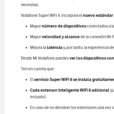
necesitas.
Vodafone Super WiFi 6 incorpora el
nuevo estándar 
Mayor
número de dispositivos
conectados a la
Mayor
velocidad y alcance
de la conexión Wi-F
Mejora la
latencia
y, por tanto, la experiencia d
Desde Mi Vodafone puedes
ver los dispositivos co
Ten en cuenta que:
El
servicio
Super WiFi 6
se instala gratuitame
Cada extensor
inteligente WiFi 6
adicional
qu
incluido).
En caso de no devolver los extensores una vez se