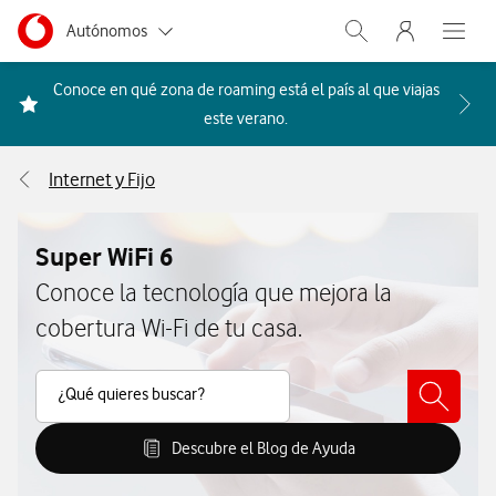
Menu nave
Ir a la pagina principal de vodafone.es
Menu navegación Segmento
Autónomos
Abrir buscador. Abr
Abre e
Pymes
Conoce en qué zona de roaming está el país al que viajas
Acceder a la FAQ Qué países i
este verano.
Grandes empresas
y AA.PP.
Internet y Fijo
Particulares
Super WiFi 6
Conoce la tecnología que mejora la
cobertura Wi-Fi de tu casa.
Buscar Contenido
¿Qué quieres buscar?
Descubre el Blog de Ayuda
Descubre el Blog de Ayuda