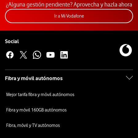
¿Alguna gestión pendiente? Aprovecha y hazla ahora
Acceder a la app Mi Vodafon
Ir a Mi Vodafone
Pie de página de Vodafone
Enlaces a las redes sociales de Vodafone
Social
Fibra y móvil autónomos
Mejor tarifa fibra y móvil autónomos
Fibra y móvil 160GB autónomos
Fibra, móvil y TV autónomos