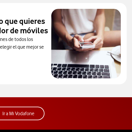
o que quieres
or de móviles
ones de todos los
elegir el que mejor se
ra elegir un modelo de móvil antes de comprarlo. Abre ventana n
ura. Abre ventana nueva.
Acceder a la app Mi Vodafone. Abre ventana nue
Ir a Mi Vodafone