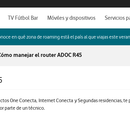
os, ayuda e idioma
sitivos de escritorio
TV Fútbol Bar
Móviles y dispositivos
Servicios p
s de Fibra óptica
Catálogo de móviles
Servicios pr
noce en qué zona de roaming está el país al que viajas este veran
es
ura de Fibra
Ordenadores
Por ser clien
Cómo manejar el router ADOC R45
no fijo
Ver todos
Blog Autóno
das Fibras
5
ctos One Conecta, Internet Conecta y Segundas residencias, te pe
or parte de un técnico.