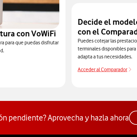
Decide el model
con el Comparad
tura con VoWiFi
Puedes cotejar las prestaci
ra para que puedas disfrutar
terminales disponibles para 
d.
adapta a tus necesidades.
Acceder al Comparador
Pa
 para consultar el servicio que soluciona tus problemas de cobert
ón pendiente? Aprovecha y hazla ahora