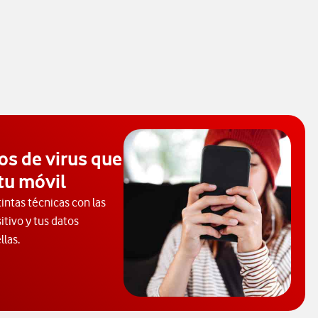
os de virus que
tu móvil
tintas técnicas con las
itivo y tus datos
llas.
cubre los tipos de virus que pueden infectar tus dispositivos.