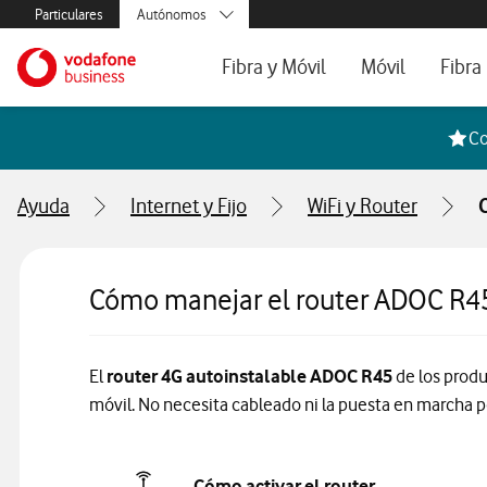
Menús secundarios. Enlace a particulares, empresas y autónom
Particulares
Autónomos
Menus de segmentación para empresas y autónomos
Menu navegación principal. Para dispo
Pymes
Ir a la pagina principal de vodafone.es
Fibra y Móvil
Móvil
Fibra
Grandes empresas
y AA.PP.
Tarifas Fibra y Móvil
Tarifas de Móvil
Tarifa
Co
Configura tu tarifa
Líneas adicional
Cobert
Ayuda
Internet y Fijo
WiFi y Router
Mi Negocio Pro
Teléfo
Televisión
Segun
Cómo manejar el router ADOC R4
El
router 4G autoinstalable ADOC R45
de los produ
móvil. No necesita cableado ni la puesta en marcha p
Cómo activar el router