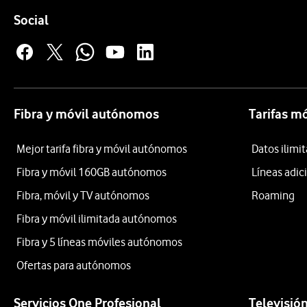
Pie de página de Vodafone
Enlaces a las redes sociales de Vodafone
Social
Fibra y móvil autónomos
Tarifas m
Mejor tarifa fibra y móvil autónomos
Datos ilim
Fibra y móvil 160GB autónomos
Líneas adic
Fibra, móvil y TV autónomos
Roaming
Fibra y móvil ilimitada autónomos
Fibra y 5 líneas móviles autónomos
Ofertas para autónomos
Servicios One Profesional
Televisió