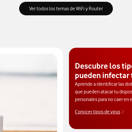
Ver todos los temas de WiFi y Router
Descubre los tip
pueden infectar 
Aprende a identificar las dis
que pueden atacar tu dispos
personales para no caer en e
Conocer tipos de virus
Des