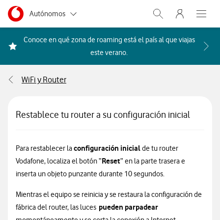
Menu nave
Ir a la pagina principal de vodafone.es
Menu navegación Segmento
Autónomos
Abrir buscador. Abr
Abre e
Pymes
Conoce en qué zona de roaming está el país al que viajas
Acceder a la FAQ Qué países i
este verano.
Grandes empresas
y AA.PP.
WiFi y Router
Particulares
Restablece tu router a su configuración inicial
configuración inicial
Para restablecer la
de tu router
Reset
Vodafone, localiza el botón “
” en la parte trasera e
inserta un objeto punzante durante 10 segundos.
Mientras el equipo se reinicia y se restaura la configuración de
pueden parpadear
fábrica del router, las luces