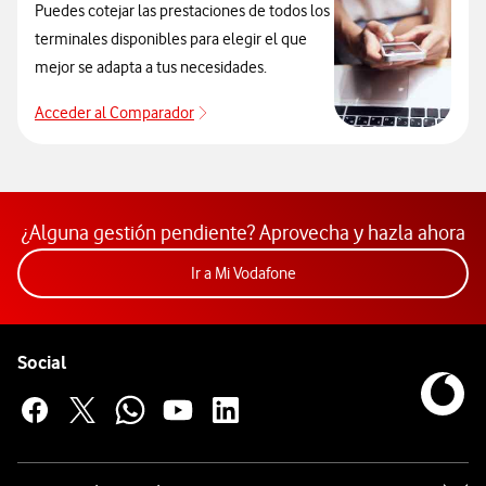
Puedes cotejar las prestaciones de todos los
terminales disponibles para elegir el que
mejor se adapta a tus necesidades.
Acceder al Comparador
Para elegir un modelo de móvil antes de
¿Alguna gestión pendiente? Aprovecha y hazla ahora
Acceder a la app Mi Vodafon
Ir a Mi Vodafone
Pie de página de Vodafone
Enlaces a las redes sociales de Vodafone
Social