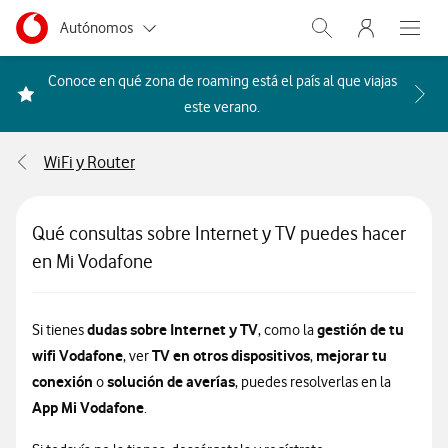
Menu nave
Ir a la pagina principal de vodafone.es
Menu navegación Segmento
Autónomos
Abrir buscador. Abr
Abre e
Pymes
Conoce en qué zona de roaming está el país al que viajas
Acceder a la FAQ Qué países i
este verano.
Grandes empresas
y AA.PP.
WiFi y Router
Particulares
Qué consultas sobre Internet y TV puedes hacer
en Mi Vodafone
dudas sobre Internet y TV
gestión de tu
Si tienes
, como la
wifi
Vodafone
TV en otros dispositivos
mejorar tu
, ver
,
conexión
solución de averías
o
, puedes resolverlas en la
App Mi Vodafone
.