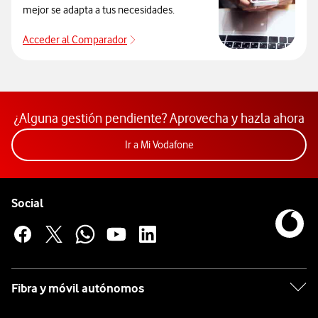
mejor se adapta a tus necesidades.
Acceder al Comparador
Para elegir un modelo de móvil antes de
¿Alguna gestión pendiente? Aprovecha y hazla ahora
Acceder a la app Mi Vodafon
Ir a Mi Vodafone
Pie de página de Vodafone
Enlaces a las redes sociales de Vodafone
Social
Fibra y móvil autónomos