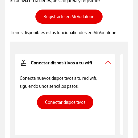
Si todavía no la tienes, descárgatela y regístrate.
Registrarte en Mi Voda
Registrarte en Mi Vodafone
Tienes disponibles estas funcionalidades en Mi Vodafone:
Conectar dispositivos a tu wifi
Conecta nuevos dispositivos a tu red wifi,
Tramit
siguiendo unos sencillos pasos.
avería
Conectar dispositivos a tu wi
Conectar dispositivos