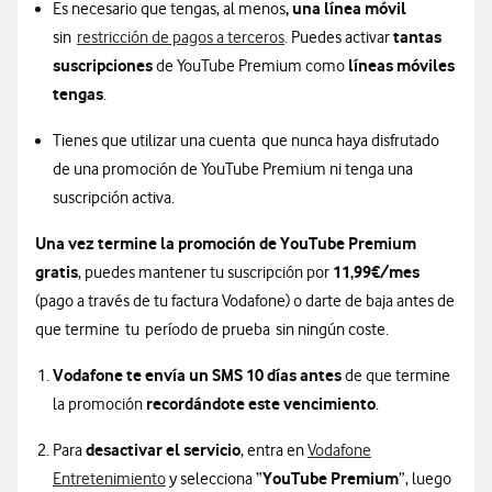
, una línea móvil
Es necesario que tengas, al menos
tantas
sin
restricción de pagos a terceros
. Puedes activar
suscripciones
líneas móviles
de YouTube Premium como
tengas
.
Tienes que utilizar una cuenta que nunca haya disfrutado
de una promoción de YouTube Premium ni tenga una
suscripción activa.
Una vez termine la promoción de YouTube Premium
gratis
11,99€/mes
, puedes mantener tu suscripción por
(pago a través de tu factura Vodafone) o darte de baja antes de
que termine tu período de prueba sin ningún coste.
Vodafone te envía un SMS 10 días antes
de que termine
recordándote este vencimiento
la promoción
.
desactivar el servicio
Para
, entra en
Vodafone
Información sobre cómo activar promoción you
YouTube Premium
Entretenimiento
y selecciona “
”, luego