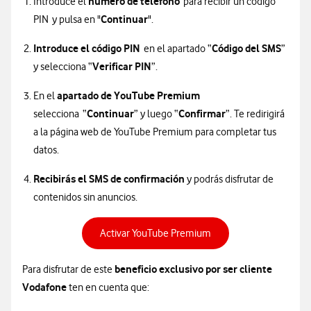
número de teléfono
Introduce el
para recibir un código
Continuar
PIN y pulsa en "
".
Introduce el código PIN
Código del SMS
en el apartado “
”
Verificar PIN
y selecciona “
”.
apartado de YouTube Premium
En el
Continuar
Confirmar
selecciona “
” y luego “
”. Te redirigirá
a la página web de YouTube Premium para completar tus
datos.
Recibirás el SMS de confirmación
y podrás disfrutar de
contenidos sin anuncios.
Activar YouTube Premium
beneficio exclusivo por ser cliente
Para disfrutar de este
Vodafone
ten en cuenta que: