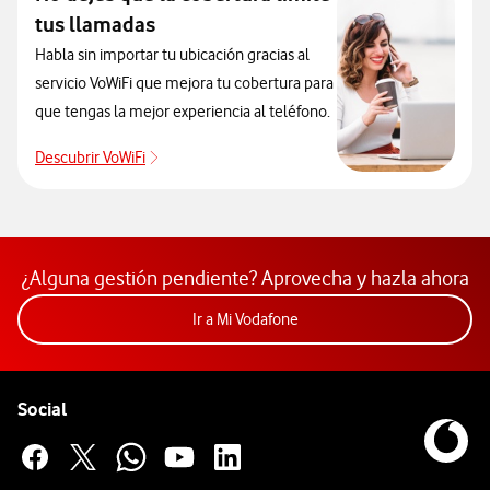
tus llamadas
Habla sin importar tu ubicación gracias al
servicio VoWiFi que mejora tu cobertura para
que tengas la mejor experiencia al teléfono.
Descubrir VoWiFi
Pulsar para consultar el servicio que soluciona
¿Alguna gestión pendiente? Aprovecha y hazla ahora
Acceder a la app Mi Vodafon
Ir a Mi Vodafone
Pie de página de Vodafone
Enlaces a las redes sociales de Vodafone
Social