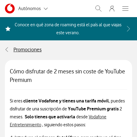
Menu nave
Ir a la pagina principal de vodafone.es
Menu navegación Segmento
Autónomos
Abrir buscador. Abr
Abre e
Pymes
Conoce en qué zona de roaming está el país al que viajas
Acceder a la FAQ Qué países i
este verano.
Grandes empresas
y AA.PP.
Promociones
Particulares
Cómo disfrutar de 2 meses sin coste de YouTube
Premium
cliente Vodafone y tienes una tarifa móvil
Si eres
, puedes
YouTube Premium gratis
disfrutar de una suscripción de
2
Solo tienes que activarla
meses.
desde
Vodafone
Información sobre cómo activar promoción youtu
Entretenimiento
, siguiendo estos pasos: