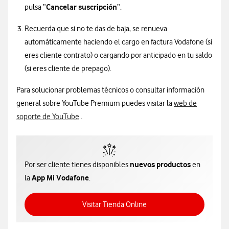
Cancelar suscripción
pulsa “
”.
Recuerda que si no te das de baja, se renueva
automáticamente haciendo el cargo en factura Vodafone (si
eres cliente contrato) o cargando por anticipado en tu saldo
(si eres cliente de prepago).
Para solucionar problemas técnicos o consultar información
general sobre YouTube Premium puedes visitar la
web de
Información sobre cómo entrar en la web de s
soporte de YouTube
.
nuevos productos
Por ser cliente tienes disponibles
en
App Mi Vodafone
la
.
Acceso a Tienda Online
Visitar Tienda Online