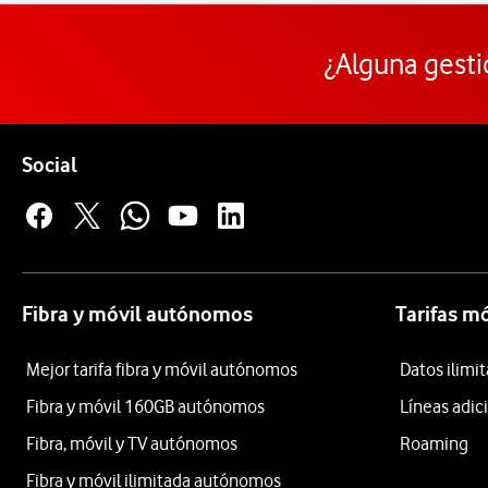
¿Alguna gesti
Pie de página de Vodafone
Enlaces a las redes sociales de Vodafone
Social
Fibra y móvil autónomos
Tarifas m
Mejor tarifa fibra y móvil autónomos
Datos ilim
Fibra y móvil 160GB autónomos
Líneas adic
Fibra, móvil y TV autónomos
Roaming
Fibra y móvil ilimitada autónomos