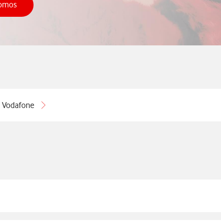
romos
provecharte de las promociones
i Vodafone