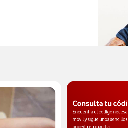
tana nueva
Consulta tu cód
Encuentra el código necesar
móvil y sigue unos sencillos
ponerlo en marcha.