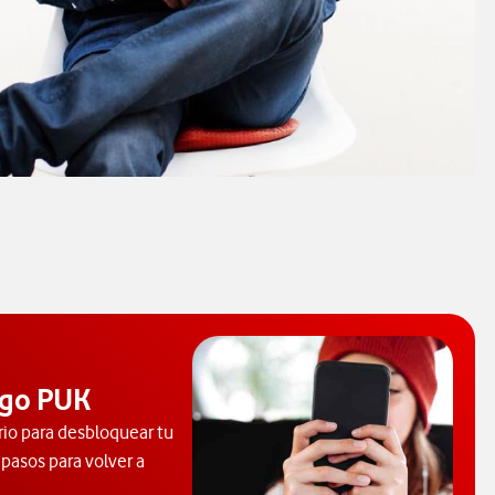
igo PUK
io para desbloquear tu
 pasos para volver a