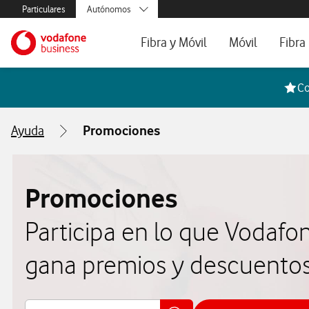
Menús secundarios. Enlace a particulares, empresas y autónom
Particulares
Autónomos
Menus de segmentación para empresas y autónomos
Menu navegación principal. Para dispo
Pymes
Ir a la pagina principal de vodafone.es
Fibra y Móvil
Móvil
Fibra
Grandes empresas
y AA.PP.
Tarifas Fibra y Móvil
Tarifas de Móvil
Tarifa
Co
Configura tu tarifa
Líneas adicional
Cobert
Ayuda
Promociones
Mi Negocio Pro
Teléfo
Televisión
Segun
Promociones
Participa en lo que Vodafo
gana premios y descuentos