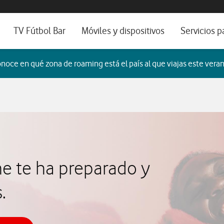
os, ayuda e idioma
sitivos de escritorio
TV Fútbol Bar
Móviles y dispositivos
Servicios p
s de Fibra óptica
Catálogo de móviles
Servicios pr
noce en qué zona de roaming está el país al que viajas este veran
es
ura de Fibra
Ordenadores
Por ser clien
no fijo
Ver todos
Blog Autóno
das Fibras
ne te ha preparado y
.