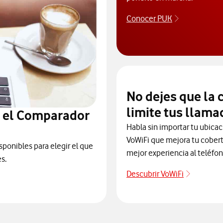
Conocer PUK
Para poder c
No dejes que la 
limite tus llama
n el Comparador
Habla sin importar tu ubicaci
VoWiFi que mejora tu cobert
sponibles para elegir el que
mejor experiencia al teléfon
s.
Descubrir VoWiFi
Pulsar pa
ra elegir un modelo de móvil antes de comprarlo. Abre ventana n