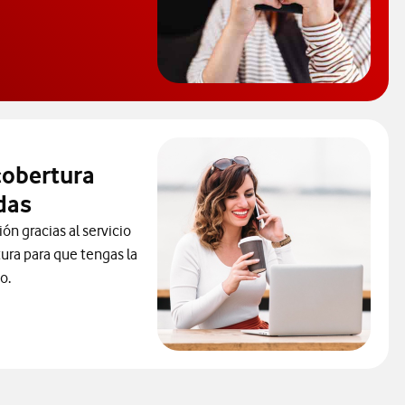
onsultar el código PUK y desbloquear el móvil. Abre ventana nuev
cobertura
das
ón gracias al servicio
ura para que tengas la
o.
ra consultar el servicio que soluciona tus problemas de cobertur
ueva.