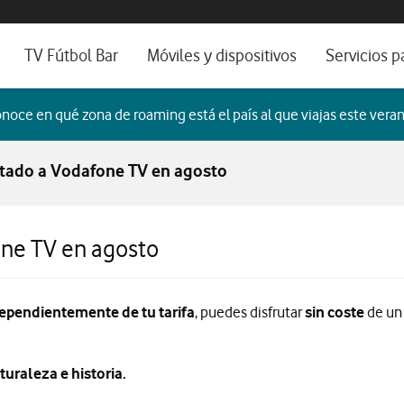
os, ayuda e idioma
sitivos de escritorio
TV Fútbol Bar
Móviles y dispositivos
Servicios p
s de Fibra óptica
Catálogo de móviles
Servicios pr
noce en qué zona de roaming está el país al que viajas este veran
es
ura de Fibra
Ordenadores
Por ser clien
itado a Vodafone TV en agosto
no fijo
Ver todos
Blog Autóno
das Fibras
one TV en agosto
ependientemente de tu tarifa
, puedes disfrutar
sin coste
de un 
uraleza e historia.