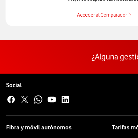
Acceder al Comparador
Pa
¿Alguna gesti
Pie de página de Vodafone
Enlaces a las redes sociales de Vodafone
Social
Fibra y móvil autónomos
Tarifas m