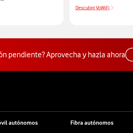
Descubrir VoWiFi
Pulsar pa
ra elegir un modelo de móvil antes de comprarlo. Abre ventana n
ón pendiente? Aprovecha y hazla ahora
óvil autónomos
Fibra autónomos