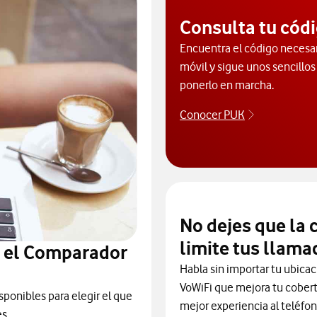
Consulta tu cód
Encuentra el código necesar
móvil y sigue unos sencillos
ponerlo en marcha.
Conocer PUK
Para poder c
No dejes que la 
limite tus llama
n el Comparador
Habla sin importar tu ubicaci
VoWiFi que mejora tu cobert
sponibles para elegir el que
mejor experiencia al teléfon
s.