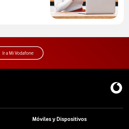
ra consultar el servicio que soluciona tus problemas de cobertur
ueva.
Acceder a la app Mi Vodafone. Abre ventana nue
Ir a Mi Vodafone
Móviles y Dispositivos