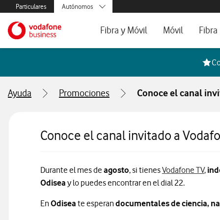
Menús secundarios. Enlace a particulares, empresas y autónom
Particulares
Autónomos
Menus de segmentación para empresas y autónomos
Menu navegación principal. Para dispo
Pymes
Ir a la pagina principal de vodafone.es
Fibra y Móvil
Móvil
Fibra
Grandes empresas
y AA.PP.
Tarifas Fibra y Móvil
Tarifas de Móvil
Tarifa
Co
Configura tu tarifa
Líneas adicional
Cobert
Ayuda
Promociones
Conoce el canal inv
Mi Negocio Pro
Teléfo
Televisión
Segun
Conoce el canal invitado a Vodaf
Durante el mes de
agosto
, si tienes
Vodafone TV
,
ind
Odisea
y lo puedes encontrar en el dial 22.
En
Odisea
te esperan
documentales de ciencia, nat