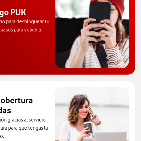
igo PUK
io para desbloquear tu
 pasos para volver a
onsultar el código PUK y desbloquear el móvil. Abre ventana nuev
cobertura
das
ón gracias al servicio
ura para que tengas la
o.