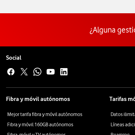
¿Alguna gesti
Pie de página de Vodafone
Enlaces a las redes sociales de Vodafone
Social
Fibra y móvil autónomos
Tarifas m
Mejor tarifa fibra y móvil autónomos
Datos ilim
Fibra y móvil 160GB autónomos
Líneas adic
Fibra, móvil y TV autónomos
Roaming