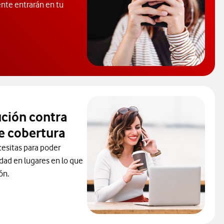
ente entrarán en tu
rende a proteger tu móvil de virus.
ución contra
e cobertura
cesitas para poder
idad en lugares en lo que
ón.
la solución contra los problemas de cobertura. abre ventana mod