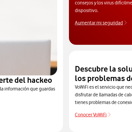
consejos y los virus difícilm
dispositivo.
Aumentar mi seguridad
Ap
Descubre la sol
los problemas d
erte del hackeo
VoWiFi es el servicio que ne
 la información que guardas
disfrutar de llamadas de cal
tienes problemas de conexi
Conocer VoWiFi
Descubre 
te de posibles ataques y hackeos