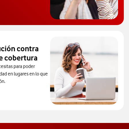
rende a proteger tu móvil de virus.
ución contra
e cobertura
cesitas para poder
idad en lugares en lo que
ón.
la solución contra los problemas de cobertura. abre ventana mod