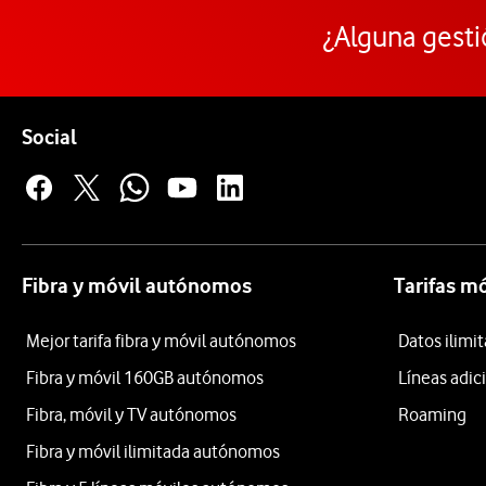
¿Alguna gesti
Pie de página de Vodafone
Enlaces a las redes sociales de Vodafone
Social
Fibra y móvil autónomos
Tarifas m
Mejor tarifa fibra y móvil autónomos
Datos ilim
Fibra y móvil 160GB autónomos
Líneas adic
Fibra, móvil y TV autónomos
Roaming
Fibra y móvil ilimitada autónomos