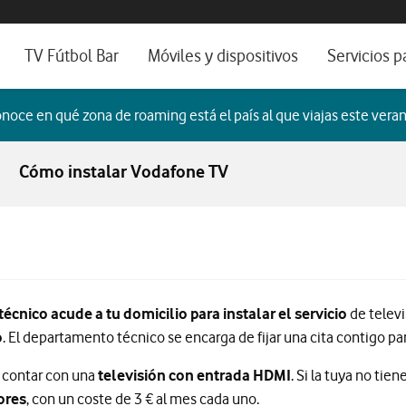
os, ayuda e idioma
sitivos de escritorio
TV Fútbol Bar
Móviles y dispositivos
Servicios p
s de Fibra óptica
Catálogo de móviles
Servicios pr
noce en qué zona de roaming está el país al que viajas este veran
es
ura de Fibra
Ordenadores
Por ser clien
Cómo instalar Vodafone TV
no fijo
Ver todos
Blog Autóno
das Fibras
técnico acude a tu domicilio para instalar el servicio
de televi
o
. El departamento técnico se encarga de fijar una cita contigo par
 contar con una
televisión con entrada HDMI
. Si la tuya no tie
ores
, con un coste de 3 € al mes cada uno.