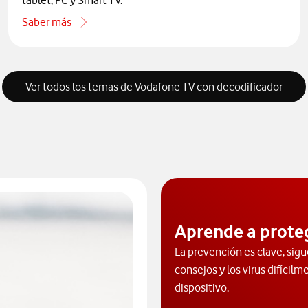
tablet, PC y Smart TV.
Saber más
one por teléfono
acerca de Cómo activar TV Multidispositivo
Ver todos los temas de Vodafone TV con decodificador
Aprende a prote
La prevención es clave, sigu
consejos y los virus difícilm
dispositivo.