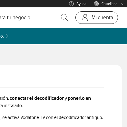
Ayuda
Castellano
Menu idioma
Català
ara tu negocio
Mi cuenta
Abrir buscador. Abre en ven
Ir a la pagina
ofesionales
Acceder a la FAQ Qué países incluye cada zona de roaming
o.
te
mos y Negocios
sión,
conectar el decodificador
y
ponerlo en
a instalarlo.
ne, se activa Vodafone TV con el decodificador antiguo.