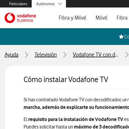
Menús secundarios. Enlace a particulares, empresas y autónom
Particulares
Autónomos
Menus de segmentación para empresas y autónomos
Menu navegación principal. Para dispo
Pymes
Ir a la pagina principal de vodafone.es
Fibra y Móvil
Móvil
Fibra
Grandes empresas
y AA.PP.
Tarifas Fibra y Móvil
Tarifas de Móvil
Tarifa
Co
Configura tu tarifa
Líneas adicional
Cobert
Ayuda
Televisión
Vodafone TV con decodificador
Mi Negocio Pro
Teléfo
Televisión
Segun
Cómo instalar Vodafone TV
Si has contratado Vodafone TV con decodificador, un
marcha, además de explicarte su funcionamient
El
requisito para la instalación de Vodafone TV
es
Puedes solicitar hasta un
máximo de 3 decodificad