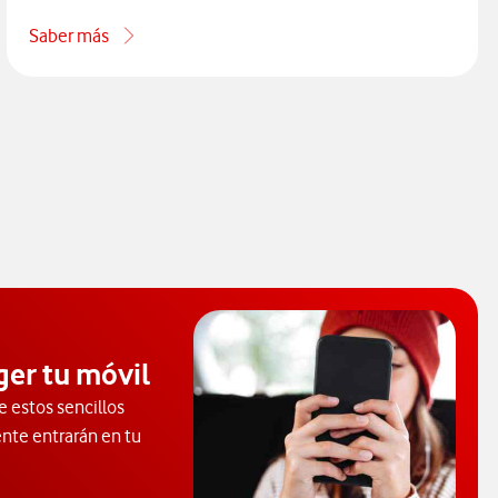
Saber más
acerca de Qué es TV Multidispositivo
ger tu móvil
e estos sencillos
ente entrarán en tu