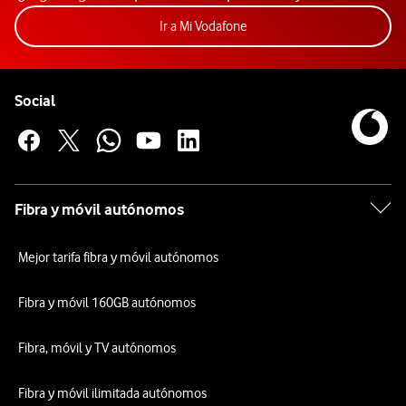
Acceder a la app Mi Vodafon
Ir a Mi Vodafone
Pie de página de Vodafone
Enlaces a las redes sociales de Vodafone
Social
Fibra y móvil autónomos
Mejor tarifa fibra y móvil autónomos
Fibra y móvil 160GB autónomos
Fibra, móvil y TV autónomos
Fibra y móvil ilimitada autónomos