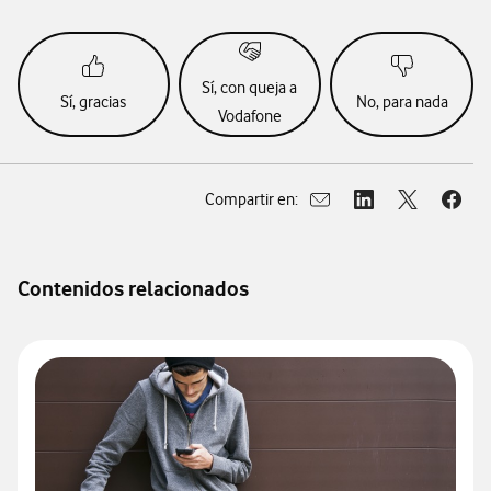
Sí, con queja a
Sí, gracias
No, para nada
Vodafone
Compartir en:
Abrir ventana para compar
Abrir ventana para
Abrir ventan
Abrir
Contenidos relacionados