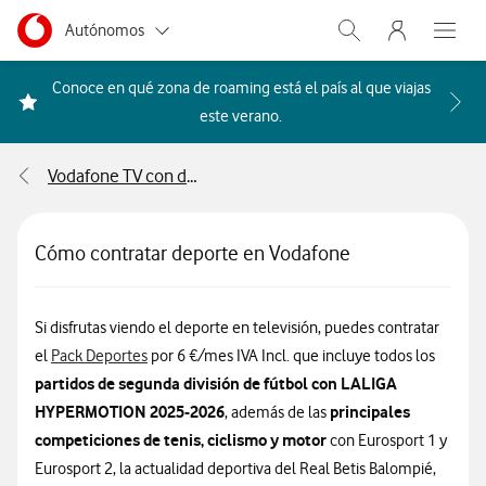
Menu nave
Ir a la pagina principal de vodafone.es
Menu navegación Segmento
Autónomos
Abrir buscador. Abr
Abre e
Pymes
Conoce en qué zona de roaming está el país al que viajas
Acceder a la FAQ Qué países i
este verano.
Grandes empresas
y AA.PP.
Vodafone TV con decodificador
Particulares
Cómo contratar deporte en Vodafone
Si disfrutas viendo el deporte en televisión, puedes contratar
Información sobre el Parck Deportes que ofrece V
el
Pack Deportes
por 6 €/mes IVA Incl. que incluye todos los
partidos de segunda división de fútbol con LALIGA
HYPERMOTION 2025-2026
principales
, además de las
competiciones de tenis, ciclismo y motor
con Eurosport 1 y
Eurosport 2, la actualidad deportiva del Real Betis Balompié,