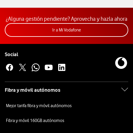
¿Alguna gestión pendiente? Aprovecha y hazla ahora
Acceder a la app Mi Vodafon
Ir a Mi Vodafone
Pie de página de Vodafone
Enlaces a las redes sociales de Vodafone
Social
Fibra y móvil autónomos
Mejor tarifa fibra y móvil autónomos
Fibra y móvil 160GB autónomos