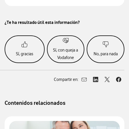
¿Te ha resultado útil esta información?
Sí, con queja a
Sí, gracias
No, para nada
Vodafone
Compartir en:
Abrir ventana para compar
Abrir ventana para
Abrir ventan
Abrir
Contenidos relacionados