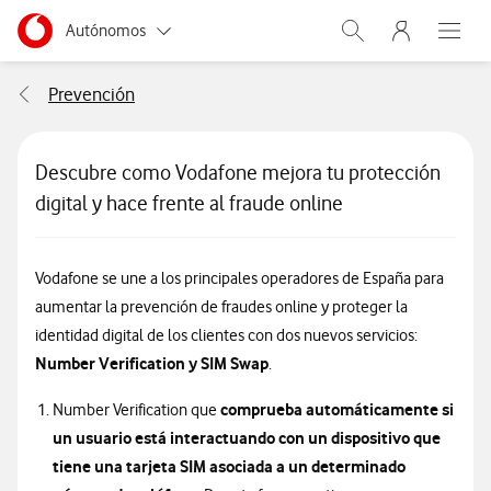
Menu nave
Ir a la pagina principal de vodafone.es
Menu navegación Segmento
Autónomos
Abrir buscador. Abr
Abre e
Pymes
Prevención
Grandes empresas y AA.PP.
Descubre como Vodafone mejora tu protección
Particulares
digital y hace frente al fraude online
Vodafone se une a los principales operadores de España para
aumentar la prevención de fraudes online y proteger la
identidad digital de los clientes con dos nuevos servicios:
Number Verification y SIM Swap
.
comprueba automáticamente si
Number Verification que
un usuario está interactuando con un dispositivo que
tiene una tarjeta SIM asociada a un determinado