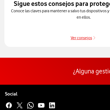
Sigue estos consejos para proteg
Conoce las claves para mantener a salvo tus dispositivos y
en ellos.
Ver consejos
Protége
¿Alguna gesti
Pie de página de Vodafone
Enlaces a las redes sociales de Vodafone
Social