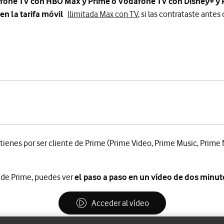
dafone TV con HBO Max y Prime o Vodafone TV con Disney+ y 
en la tarifa móvil
Ilimitada Max con TV
, si las contrataste antes
+ Vodafone TV
tienes por ser cliente de Prime (Prime Video, Prime Music, Prime
n de Prime, puedes ver
el paso a paso en un vídeo de dos minut
Acceder al vídeo