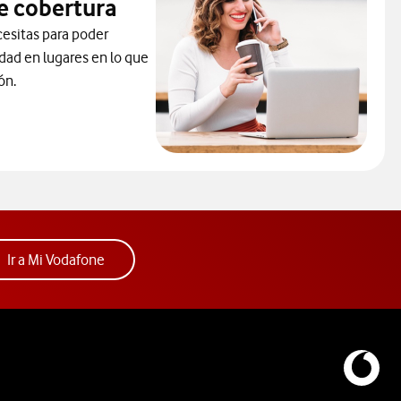
e cobertura
cesitas para poder
idad en lugares en lo que
ón.
la solución contra los problemas de cobertura. abre ventana mod
Acceder a la app Mi Vodafone. Abre ventana nue
Ir a Mi Vodafone