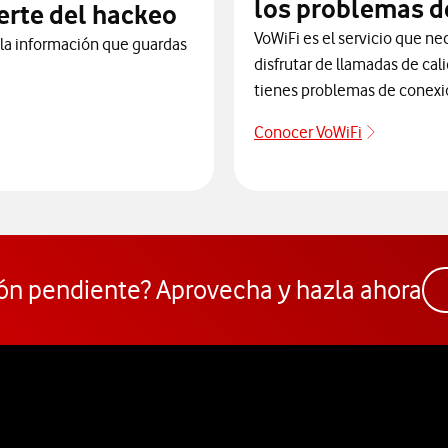
los problemas d
erte del hackeo
VoWiFi es el servicio que ne
 la información que guardas
disfrutar de llamadas de cal
tienes problemas de conexi
Conocer VoWiFi
Descubre 
te de posibles ataques y hackeos
ón pendiente? Aprovecha y hazla ahora