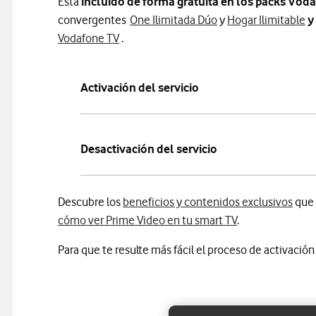
Está
incluido de forma gratuita en los packs Vo
convergentes
One Ilimitada Dúo
y
Hogar Ilimitable
y 
Información sobre tarifas Móvil + Fibra 
Vodafone TV
.
Activación del servicio
Desactivación del servicio
Descubre los
beneficios y contenidos exclusivos
que 
cómo ver Prime Video en tu smart TV
.
Para que te resulte más fácil el proceso de activació