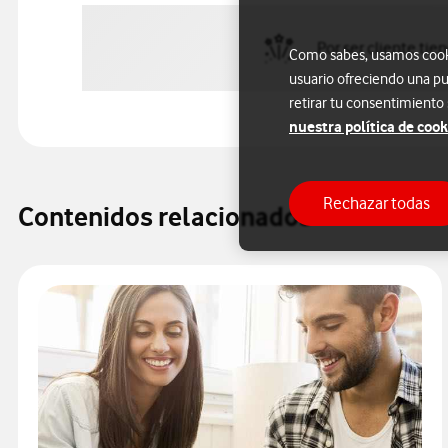
Por ser cliente tie
Como sabes, usamos cookie
usuario ofreciendo una pu
retirar tu consentimiento
nuestra política de cook
Rechazar todas
Contenidos relacionados