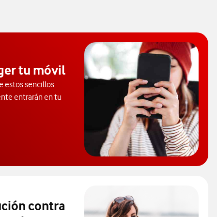
ger tu móvil
e estos sencillos
ente entrarán en tu
rende a proteger tu móvil de virus.
ución contra