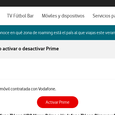
os, ayuda e idioma
sitivos de escritorio
TV Fútbol Bar
Móviles y dispositivos
Servicios p
s de Fibra óptica
Catálogo de móviles
Servicios pr
noce en qué zona de roaming está el país al que viajas este veran
es
ura de Fibra
Ordenadores
Por ser clien
 activar o desactivar Prime
no fijo
Ver todos
Blog Autóno
das Fibras
a móvil contratada con Vodafone.
Activar Prime