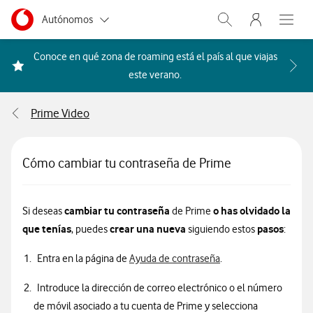
Menu nave
Ir a la pagina principal de vodafone.es
Menu navegación Segmento
Autónomos
Abrir buscador. Abr
Abre e
Pymes
Conoce en qué zona de roaming está el país al que viajas
Acceder a la FAQ Qué países i
este verano.
Grandes empresas
y AA.PP.
Prime Video
Particulares
Cómo cambiar tu contraseña de Prime
cambiar tu contraseña
o has olvidado la
Si deseas
de Prime
que tenías
crear una nueva
pasos
, puedes
siguiendo estos
:
Entra en la página de
Ayuda de contraseña
.
Introduce la dirección de correo electrónico o el número
de móvil asociado a tu cuenta de Prime y selecciona