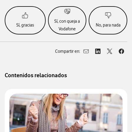
Sí, con queja a
Sí, gracias
No, para nada
Vodafone
Compartir en:
Abrir ventana para compar
Abrir ventana para
Abrir ventan
Abrir
Contenidos relacionados