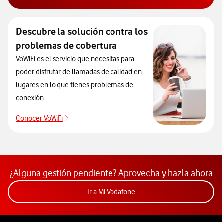
Aprende a proteger tu móvil de virus.
Descubre la solución contra los
problemas de cobertura
VoWiFi es el servicio que necesitas para
poder disfrutar de llamadas de calidad en
lugares en lo que tienes problemas de
conexión.
Conocer VoWiFi
Descubre la solución contra los problemas de co
¿Alguna gestión pendiente? Aprovecha y hazla ahora
Acceder a la app Mi Vodafon
Ir a Mi Vodafone
Pie de página de Vodafone