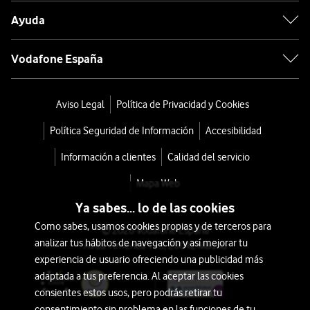
Ayuda
Vodafone España
Aviso Legal
Política de Privacidad y Cookies
Política Seguridad de Información
Accesibilidad
Información a clientes
Calidad del servicio
Mapa Web
Ya sabes... lo de las cookies
Como sabes, usamos cookies propias y de terceros para
© 2026 Vodafone España
analizar tus hábitos de navegación y así mejorar tu
Avda. América 115, 28042 Madrid
experiencia de usuario ofreciendo una publicidad más
adaptada a tus preferencia. Al aceptar las cookies
consientes estos usos, pero podrás retirar tu
consentimiento sin problema en las funciones de tu