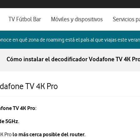
os, ayuda e idioma
sitivos de escritorio
TV Fútbol Bar
Móviles y dispositivos
Servicios p
s de Fibra óptica
Catálogo de móviles
Servicios pr
noce en qué zona de roaming está el país al que viajas este veran
es
ura de Fibra
Ordenadores
Por ser clien
Cómo instalar el decodificador Vodafone TV 4K Pr
no fijo
Ver todos
Blog Autóno
das Fibras
odafone TV 4K Pro
afone TV 4K Pro
:
 de 5GHz
.
4K Pro
lo más cerca posible del router
.