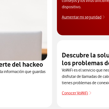
consejos y los virus difícilm
dispositivo.
Aumentar mi seguridad
Ap
Descubre la sol
los problemas d
erte del hackeo
VoWiFi es el servicio que ne
 la información que guardas
disfrutar de llamadas de cal
tienes problemas de conexi
Conocer VoWiFi
Descubre 
te de posibles ataques y hackeos