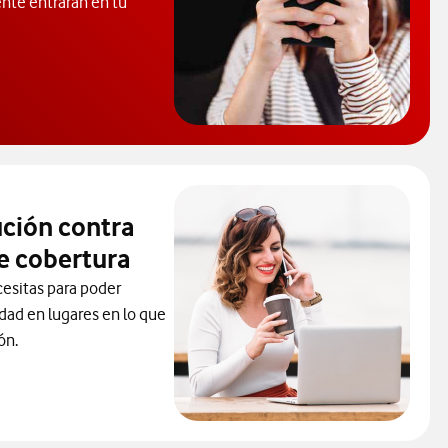
ente entrarán en tu
rende a proteger tu móvil de virus.
ución contra
e cobertura
cesitas para poder
idad en lugares en lo que
ón.
la solución contra los problemas de cobertura. abre ventana mod