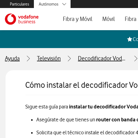
Menús secundarios. Enlace a particulares, empresas y autónom
Particulares
Autónomos
Menus de segmentación para empresas y autónomos
Menu navegación principal. Para dispo
Pymes
Ir a la pagina principal de vodafone.es
Fibra y Móvil
Móvil
Fibra
Grandes empresas
y AA.PP.
Tarifas Fibra y Móvil
Tarifas de Móvil
Tarifa
Co
Configura tu tarifa
Líneas adicional
Cobert
Ayuda
Televisión
Decodificador Vodafone TV 4K Pro
Mi Negocio Pro
Teléfo
Televisión
Segun
Cómo instalar el decodificador V
Sigue esta guía para
instalar tu decodificador Vod
Asegúrate de que tienes un
router con banda
Solicita que el técnico instale el decodificador 