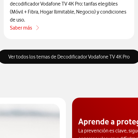
decodificador Vodafone TV 4K Pro: tarifas elegibles
(Móvil + Fibra, Hogar Ilimitable, Negocio) y condiciones
de uso.
Saber más
one por teléfono
acerca de Quién puede contratar el decodificador Vodafone 
Ver todos los temas de Decodificador Vodafone TV 4K Pro
Aprende a prote
La prevención es clave, sigu