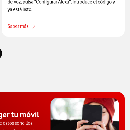
de Voz, pulsa “Configurar Alexa”, introduce el código y
ya está listo.
Saber más
TV 4K Pro
acerca de Cómo asociar tu decodificador Vodafone TV 4K Pro
ger tu móvil
e estos sencillos