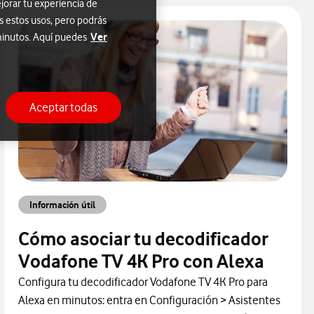
jorar tu experiencia de
s estos usos, pero podrás
Ver
 minutos. Aquí puedes
Aceptar todas
Información útil
Cómo asociar tu decodificador
Vodafone TV 4K Pro con Alexa
Configura tu decodificador Vodafone TV 4K Pro para
Alexa en minutos: entra en Configuración > Asistentes