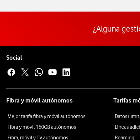
¿Alguna gesti
Pie de página de Vodafone
Enlaces a las redes sociales de Vodafone
Social
Fibra y móvil autónomos
Tarifas m
Mejor tarifa fibra y móvil autónomos
Datos ilim
Fibra y móvil 160GB autónomos
Líneas adic
Fibra, móvil y TV autónomos
Roaming