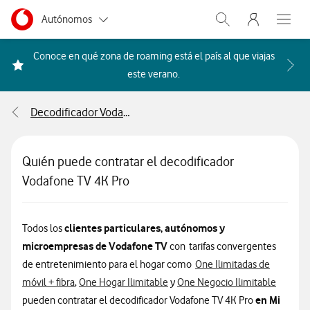
Menu nave
Ir a la pagina principal de vodafone.es
Menu navegación Segmento
Autónomos
Abrir buscador. Abr
Abre e
Pymes
Conoce en qué zona de roaming está el país al que viajas
Acceder a la FAQ Qué países i
este verano.
Grandes empresas
y AA.PP.
Decodificador Vodafone TV 4K Pro
Particulares
Quién puede contratar el decodificador
Vodafone TV 4K Pro
clientes particulares, autónomos y
Todos los
microempresas de Vodafone TV
con tarifas convergentes
de entretenimiento para el hogar como
One Ilimitadas de
móvil + fibra
,
One Hogar Ilimitable
y
One Negocio Ilimitable
en Mi
pueden contratar el decodificador Vodafone TV 4K Pro