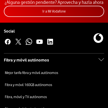
¿Alguna gestión pendiente? Aprovecha y hazla ahora
Acceder a la app Mi Vodafon
Ir a Mi Vodafone
Pie de página de Vodafone
Enlaces a las redes sociales de Vodafone
Social
Fibra y móvil autónomos
Mejor tarifa fibra y móvil autónomos
Fibra y móvil 160GB autónomos
Fibra, móvil y TV autónomos