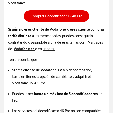
Vodafone
:
Acceso a compra en
Comprar Decodificador TV 4K Pro
Si aún no eres cliente de Vodafone
eres cliente con una
o
tarifa distinta
a las mencionadas, puedes conseguirlo
contratando o pasándote a una de esas tarifas con TV a través
Vodafone.es
de
o en
tiendas
.
Ten en cuenta que:
cliente de Vodafone TV sin decodificador
Si eres
,
también tienes la opción de cambiarte y adquirir el
Vodafone TV 4K Pro
.
hasta un máximo de 3 decodificadores
Puedes tener
4K
Pro.
Los servicios del decodificacor 4K Pro no son compatibles