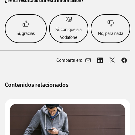
¿Te ha resultado útil esta información?
Sí, con queja a
Sí, gracias
No, para nada
Vodafone
Compartir en:
Abrir ventana para compar
Abrir ventana para
Abrir ventan
Abrir
Contenidos relacionados