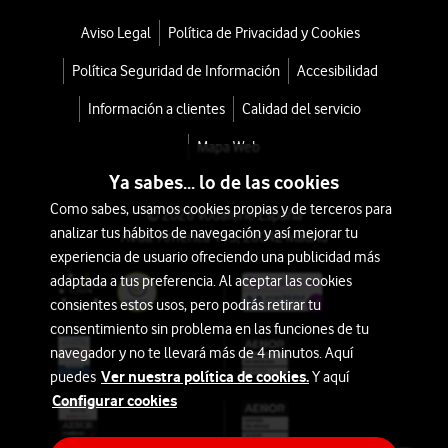
Aviso Legal
Política de Privacidad y Cookies
Política Seguridad de Información
Accesibilidad
Información a clientes
Calidad del servicio
Mapa Web
Ya sabes... lo de las cookies
Como sabes, usamos cookies propias y de terceros para
© 2026 Vodafone España
analizar tus hábitos de navegación y así mejorar tu
Avda. América 115, 28042 Madrid
experiencia de usuario ofreciendo una publicidad más
adaptada a tus preferencia. Al aceptar las cookies
consientes estos usos, pero podrás retirar tu
consentimiento sin problema en las funciones de tu
navegador y no te llevará más de 4 minutos. Aquí
Ver nuestra política de cookies.
puedes
Y aquí
Configurar cookies