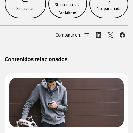
Sí, con queja a
Sí, gracias
No, para nada
Vodafone
Compartir en:
Abrir ventana para compar
Abrir ventana para
Abrir ventan
Abrir
Contenidos relacionados