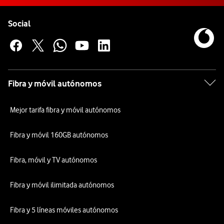
Pie de página de Vodafone
Enlaces a las redes sociales de Vodafone
Social
Fibra y móvil autónomos
Mejor tarifa fibra y móvil autónomos
Fibra y móvil 160GB autónomos
Fibra, móvil y TV autónomos
Fibra y móvil ilimitada autónomos
Fibra y 5 líneas móviles autónomos