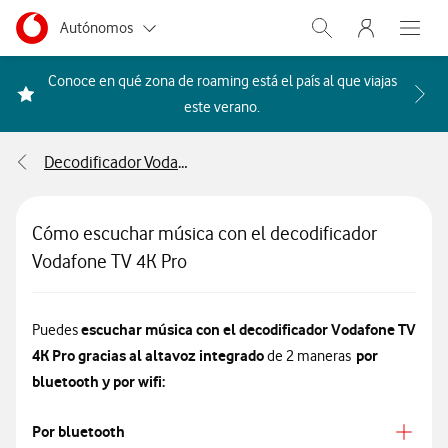
Menu nave
Ir a la pagina principal de vodafone.es
Menu navegación Segmento
Autónomos
Abrir buscador. Abr
Abre e
Pymes
Conoce en qué zona de roaming está el país al que viajas
Acceder a la FAQ Qué países i
este verano.
Grandes empresas
y AA.PP.
Decodificador Vodafone TV 4K Pro
Particulares
Cómo escuchar música con el decodificador
Vodafone TV 4K Pro
escuchar música con el decodificador Vodafone TV
Puedes
4K Pro gracias al altavoz integrado
por
de 2 maneras
bluetooth y por wifi:
Por bluetooth