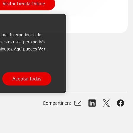
Acceso a Tienda Online
Visitar Tienda Online
jorar tu experiencia de
s estos usos, pero podrás
Ver
 minutos. Aquí puedes
Aceptar todas
Compartir en:
Abrir ventana para compart
Abrir ventana para c
Abrir ventana
Abrir 