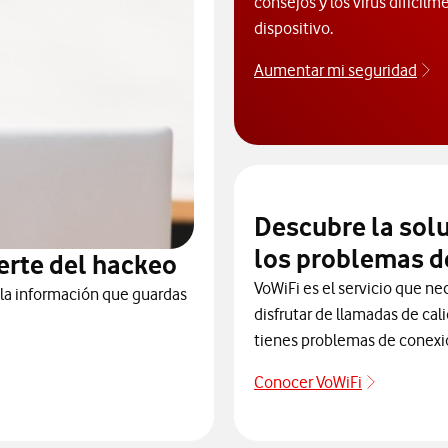
consejos y los virus difícilm
dispositivo.
Aumentar mi seguridad
Ap
Descubre la sol
los problemas d
erte del hackeo
VoWiFi es el servicio que ne
 la información que guardas
disfrutar de llamadas de cal
tienes problemas de conexi
Conocer VoWiFi
Descubre 
te de posibles ataques y hackeos