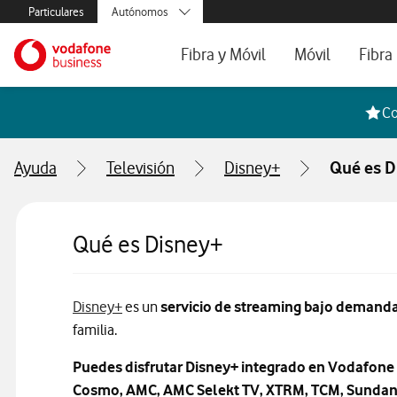
Menús secundarios. Enlace a particulares, empresas y autónom
Particulares
Autónomos
Menus de segmentación para empresas y autónomos
Menu navegación principal. Para dispo
Pymes
Ir a la pagina principal de vodafone.es
Fibra y Móvil
Móvil
Fibra
Grandes empresas
y AA.PP.
Tarifas Fibra y Móvil
Tarifas de Móvil
Tarifa
Co
Configura tu tarifa
Líneas adicional
Cobert
Ayuda
Televisión
Disney+
Qué es D
Mi Negocio Pro
Teléfo
Televisión
Segun
Qué es Disney+
Información sobre la plataforma de streamin
Disney+
es un
servicio de streaming bajo demand
familia.
Puedes disfrutar Disney+ integrado en Vodafone
Cosmo, AMC, AMC Selekt TV, XTRM, TCM, Sundance