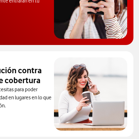
ente entrarán en tu
rende a proteger tu móvil de virus.
ución contra
e cobertura
cesitas para poder
idad en lugares en lo que
ón.
la solución contra los problemas de cobertura. abre ventana mod