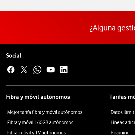
¿Alguna gesti
Pie de página de Vodafone
Enlaces a las redes sociales de Vodafone
Social
Fibra y móvil autónomos
Tarifas m
Mejor tarifa fibra y móvil autónomos
Datos ilim
Fibra y móvil 160GB autónomos
Líneas adic
Fibra, móvil y TV autónomos
Roaming