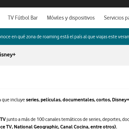
os, ayuda e idioma
sitivos de escritorio
TV Fútbol Bar
Móviles y dispositivos
Servicios p
s de Fibra óptica
Catálogo de móviles
Servicios pr
noce en qué zona de roaming está el país al que viajas este veran
es
ura de Fibra
Ordenadores
Por ser clien
isney+
no fijo
Ver todos
Blog Autóno
das Fibras
g del gigante del entretenimiento
a
que incluye
series, películas, documentales, cortos, Disney
 TV
junto a más de 100 canales temáticos de series, deportes, d
 TV, National Geographic, Canal Cocina, entre otros).