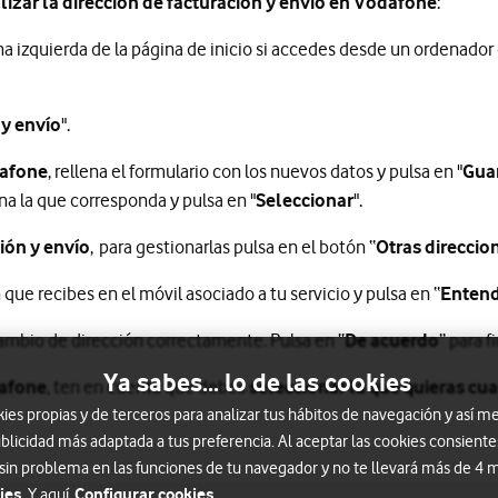
lizar la dirección de facturación y envío en Vodafone
:
ona izquierda de la página de inicio si accedes desde un ordenador 
 y envío
".
dafone
, rellena el formulario con los nuevos datos y pulsa en "
Gua
a la que corresponda y pulsa en "
Seleccionar
".
ción y envío
, para gestionarlas pulsa en el botón “
Otras direccio
ue recibes en el móvil asociado a tu servicio y pulsa en “
Enten
cambio de dirección correctamente. Pulsa en “
De acuerdo
” para f
Ya sabes... lo de las cookies
dafone
, ten en cuenta que debes
seleccionar la que quieras cu
s propias y de terceros para analizar tus hábitos de navegación y así me
blicidad más adaptada a tus preferencia. Al aceptar las cookies consiente
 sin problema en las funciones de tu navegador y no te llevará más de 4
ies.
Configurar cookies
Y aquí