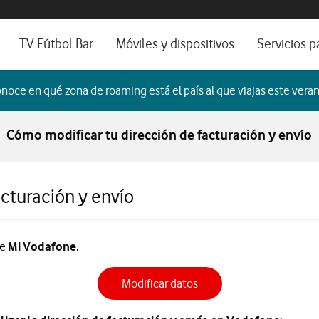
os, ayuda e idioma
sitivos de escritorio
TV Fútbol Bar
Móviles y dispositivos
Servicios p
s de Fibra óptica
Catálogo de móviles
Servicios pr
noce en qué zona de roaming está el país al que viajas este veran
es
ura de Fibra
Ordenadores
Por ser clien
Cómo modificar tu dirección de facturación y envío
no fijo
Ver todos
Blog Autóno
das Fibras
cturación y envío
de
Mi Vodafone
.
Modificar datos