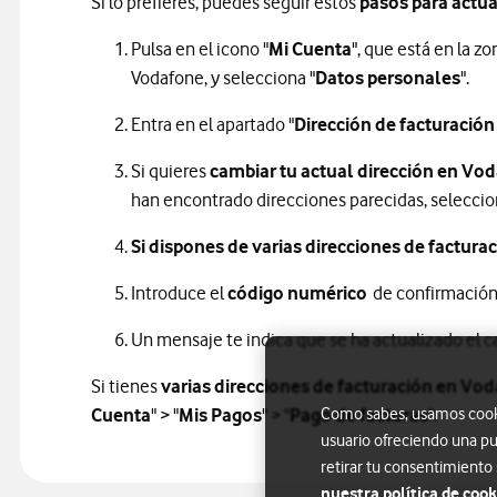
Si lo prefieres, puedes seguir estos
pasos
para actua
Pulsa en el icono "
Mi Cuenta
", que está en la z
Vodafone, y selecciona "
Datos personales
".
Entra en el apartado "
Dirección de facturación
Si quieres
cambiar tu actual dirección en Vo
han encontrado direcciones parecidas, seleccion
Si dispones de varias direcciones de factura
Introduce el
código numérico
de confirmación q
Un mensaje te indica que se ha actualizado el 
Si tienes
varias direcciones de facturación en Vo
Cuenta
" > "
Mis Pagos
" > "
Pago de facturas
Como sabes, usamos cookie
".
usuario ofreciendo una pu
retirar tu consentimiento
nuestra política de cook