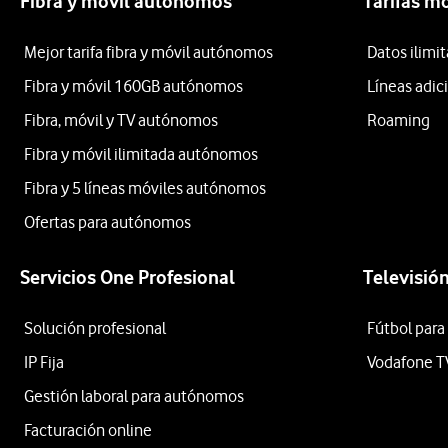
Fibra y móvil autónomos
Tarifas m
Mejor tarifa fibra y móvil autónomos
Datos ilim
Fibra y móvil 160GB autónomos
Líneas adic
Fibra, móvil y TV autónomos
Roaming
Fibra y móvil ilimitada autónomos
Fibra y 5 líneas móviles autónomos
Ofertas para autónomos
Servicios One Profesional
Televisió
Solución profesional
Fútbol para
IP Fija
Vodafone T
Gestión laboral para autónomos
Facturación online