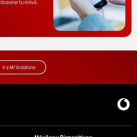
bloquear tu móvil.
mo localizar el código PUK. Abre ventana modal
Acceder a la app Mi Vodafone. Abre ventana nue
Ir a Mi Vodafone