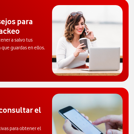
sejos para
hackeo
ener a salvo tus
n que guardas en ellos.
 posibles ataques y hackeos
consultar el
tivas para obtener el