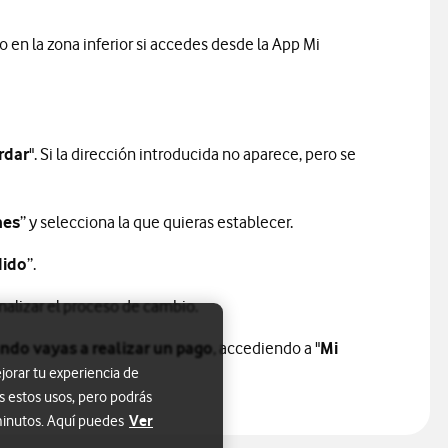
o en la zona inferior si accedes desde la App Mi
rdar
". Si la dirección introducida no aparece, pero se
nes
” y selecciona la que quieras establecer.
dido
”.
inalizar el proceso de cambio.
ando vayas a realizar un pago
, accediendo a "
Mi
jorar tu experiencia de
s estos usos, pero podrás
Ver
 minutos. Aquí puedes