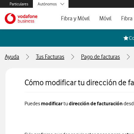
Menús secundarios. Enlace a particulares, empresas y autónom
Particulares
Autónomos
Menus de segmentación para empresas y autónomos
Menu navegación principal. Para dispo
Pymes
Ir a la pagina principal de vodafone.es
Fibra y Móvil
Móvil
Fibra
Grandes empresas
y AA.PP.
Tarifas Fibra y Móvil
Tarifas de Móvil
Tarifa
Co
Configura tu tarifa
Líneas adicional
Cobert
Ayuda
Tus Facturas
Pago de facturas
Mi Negocio Pro
Teléfo
Televisión
Segun
Cómo modificar tu dirección de fa
Puedes
modificar
tu
dirección de facturación
des