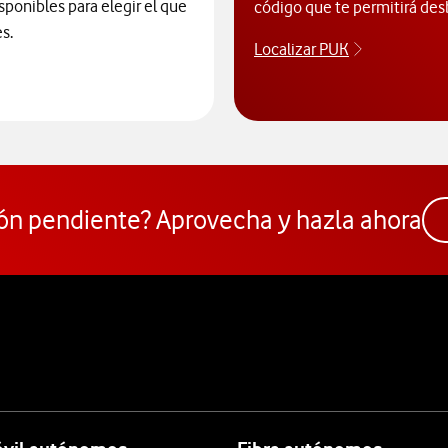
sponibles para elegir el que
código que te permitirá des
s.
Localizar PUK
Averigua có
cide el modelo que quieres con el Comparador de móviles
ón pendiente? Aprovecha y hazla ahora