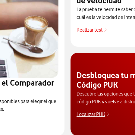
de velocidad
La prueba te permite saber d
cuál es la velocidad de Inter
Realizar test
Realizar test
Desbloquea tu m
n el Comparador
Código PUK
Descubre las opciones que ti
sponibles para elegir el que
código PUK y vuelve a disfru
s.
Localizar PUK
Para poder 
ceder al Comparador