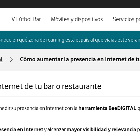
os, ayuda e idioma
sitivos de escritorio
TV Fútbol Bar
Móviles y dispositivos
Servicios p
s de Fibra óptica
Catálogo de móviles
Servicios pr
noce en qué zona de roaming está el país al que viajas este veran
es
ura de Fibra
Ordenadores
Por ser clien
l
Cómo aumentar la presencia en Internet de tu
no fijo
Ver todos
Blog Autóno
das Fibras
ternet de tu bar o restaurante
edir su presencia en Internet con la
herramienta BeeDIGITAL
q
sencia en Internet
y alcanzar
mayor visibilidad y relevancia
p