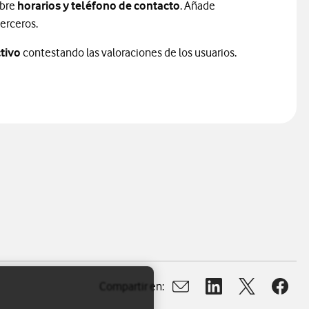
obre
horarios y teléfono de contacto
. Añade
erceros.
tivo
contestando las valoraciones de los usuarios.
Compartir en:
Abrir ventana para compart
Abrir ventana para c
Abrir ventana
Abrir 