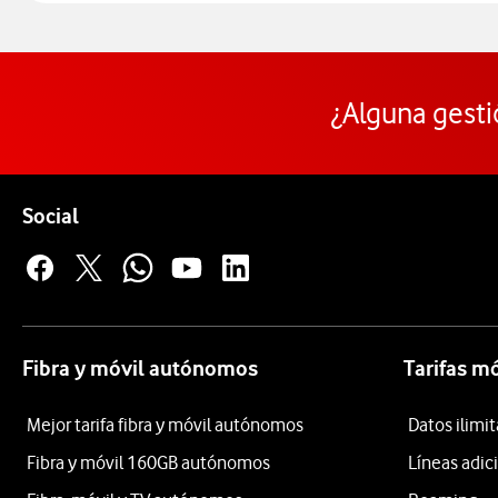
¿Alguna gesti
Pie de página de Vodafone
Enlaces a las redes sociales de Vodafone
Social
Fibra y móvil autónomos
Tarifas m
Mejor tarifa fibra y móvil autónomos
Datos ilim
Fibra y móvil 160GB autónomos
Líneas adic