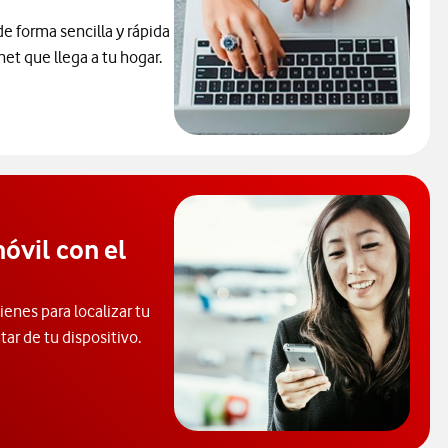
e forma sencilla y rápida
net que llega a tu hogar.
óvil con el
enes para localizar tu
tar de tu dispositivo.
consultar el código PUK y desbloquear el móvil. Abre ventana nue