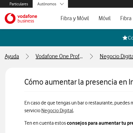
Menús secundarios. Enlace a particulares, empresas y autónom
Particulares
Autónomos
Menus de segmentación para empresas y autónomos
Menu navegación principal. Para dispo
Pymes
Ir a la pagina principal de vodafone.es
Fibra y Móvil
Móvil
Fibra
Grandes empresas
y AA.PP.
Tarifas Fibra y Móvil
Tarifas de Móvil
Tarifa
Co
Configura tu tarifa
Líneas adicional
Cobert
Ayuda
Vodafone One Profesional
Negocio Digita
Mi Negocio Pro
Teléfo
Televisión
Segun
Cómo aumentar la presencia en In
En caso de que tengas un bar o restaurante, puedes m
servicio
Negocio Digital
.
Ten en cuenta estos
consejos para aumentar tu pre