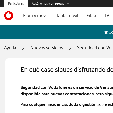
Menús secundarios. Enlace a particulares, empresas y autónom
Particulares
Autónomos y Empresas
Menus de segmentación para empresas y autónomos
Menu navegación principal. Para dispositivos de escrit
Autónomos
Ir a la pagina principal de vodafone.es
Fibra y móvil
Tarifa móvil
Fibra
TV
Pymes
Grandes empresas
Ofertas especiales
Tarifas móvil contrato
Tarifas de fibra
Voda
Co
y AA.PP.
Tarifas Fibra y Móvil
Tarifas móvil prepago
Internet portát
Ayuda
Nuevos servicios
Tarifas Fibra y 2 Móvil
Consulta Cober
Internet portátil 5G
Segundas Resi
En qué caso sigues disfrutando de
Configura tu tarifa
Seguridad con Vodafone es un servicio de Verisu
disponible para nuevas contrataciones, pero sigue
Para
cualquier incidencia, duda o gestión
sobre est