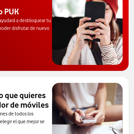
o PUK
ayudará a desbloquear tu
 poder disfrutar de nuevo
u código PUK. Abre ventana nueva.
o que quieres
or de móviles
ones de todos los
elegir el que mejor se