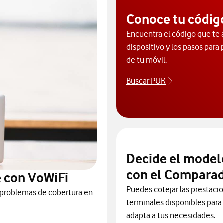
Conoce tu códig
Encuentra el código que te 
dispositivo y los pasos para
de tu móvil.
Buscar PUK
Para buscar t
Decide el model
con el Comparad
 con VoWiFi
Puedes cotejar las prestaci
 problemas de cobertura en
terminales disponibles para 
adapta a tus necesidades.