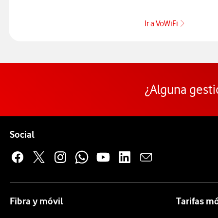
Ir a VoWiFi
Pulsar pa
¿Alguna gesti
Pie de página de Vodafone
Enlaces a las redes sociales de Vodafone
Social
Fibra y móvil
Tarifas mó