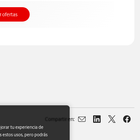
Ver ofertas
r ofertas
Compartir en:
Abrir ventana para compart
Abrir ventana para c
Abrir ventana
Abrir 
jorar tu experiencia de
s estos usos, pero podrás