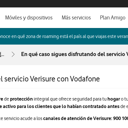
os, ayuda e idioma
orio
Móviles y dispositivos
Más servicios
Plan Amigo
fone TV
Móviles
Alianza Vodafone e Iberdrola
noce en qué zona de roaming está el país al que viajas este veran
il 5G
Imagen y Sonido
Servicios avanzados
Seguridad con Vodafone: Verisure
En qué caso sigues disfrutando del servicio
tura
Ver todos
dencias
l servicio Verisure con Vodafone
re
de
protección
integral que ofrece seguridad para tu
hogar
o t
 activo para los clientes que lo habían contratado antes
de e
e servicio acude a los
canales de atención de Verisure: 900 10