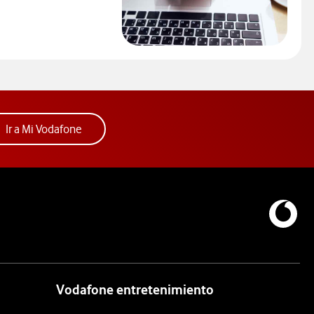
ceder al Comparador
 espacio. Abre ventana nueva.
Acceder a la app Mi Vodafone. Abre ventana nue
Ir a Mi Vodafone
Vodafone entretenimiento