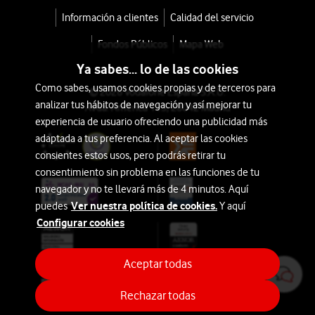
Información a clientes
Calidad del servicio
Fondos Públicos
Mapa Web
Ya sabes... lo de las cookies
Como sabes, usamos cookies propias y de terceros para
© 2026 Vodafone España S.A.U.
analizar tus hábitos de navegación y así mejorar tu
Avda. América 115, 28042 Madrid
experiencia de usuario ofreciendo una publicidad más
adaptada a tus preferencia. Al aceptar las cookies
consientes estos usos, pero podrás retirar tu
consentimiento sin problema en las funciones de tu
navegador y no te llevará más de 4 minutos. Aquí
Ver nuestra política de cookies.
puedes
Y aquí
Configurar cookies
Aceptar todas
Rechazar todas