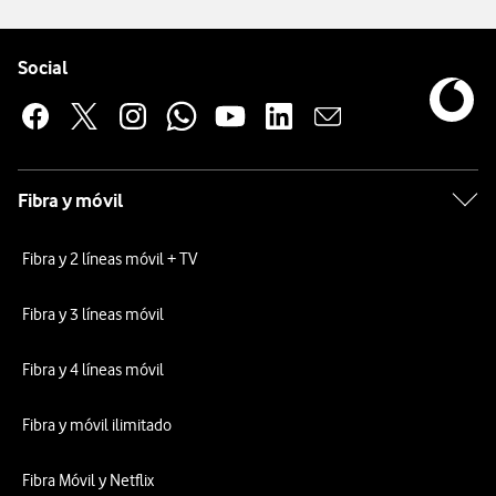
Pie de página de Vodafone
Enlaces a las redes sociales de Vodafone
Social
Fibra y móvil
Fibra y 2 líneas móvil + TV
Fibra y 3 líneas móvil
Fibra y 4 líneas móvil
Fibra y móvil ilimitado
Fibra Móvil y Netflix