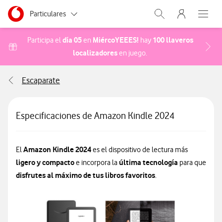
Menu nave
Ir a la pagina principal de vodafone.es
Menu navegación Segmento
Particulares
Abrir buscador. Abr
Abre e
Autónomos
día 05
MiércoYEEES!
100 llaveros
Participa el
en
hay
localizadores
Acceder a la FAQ Cómo pa
en juego.
Pymes
Escaparate
Grandes empresas y AA.PP.
Especificaciones de Amazon Kindle 2024
Amazon Kindle 2024
El
es el dispositivo de lectura más
ligero y compacto
última tecnología
e incorpora la
para que
disfrutes al máximo de tus libros favoritos
.