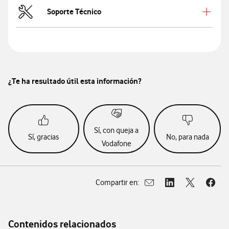
Soporte Técnico
¿Te ha resultado útil esta información?
Sí, con queja a
Sí, gracias
No, para nada
Vodafone
Compartir en:
Abrir ventana para compar
Abrir ventana para
Abrir ventan
Abrir
Contenidos relacionados