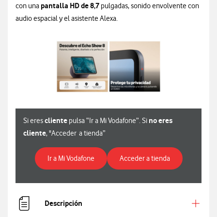
pantalla HD de 8,7
con una
pulgadas, sonido envolvente con
audio espacial y el asistente Alexa.
cliente
no eres
Si eres
pulsa “Ir a Mi Vodafone”. Si
cliente
, "Acceder a tienda”
Para ver especificaciones de Amazon Ec
Para ver especi
Ir a Mi Vodafone
Acceder a tienda
Descripción