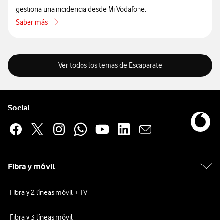
gestiona una incidencia desde Mi Vodafone.
Saber más
acerca de Qué hacer cuando un dispositivo no detecta la red wifi
Ver todos los temas de Escaparate
Pie de página de Vodafone
Enlaces a las redes sociales de Vodafone
Social
Fibra y móvil
Fibra y 2 líneas móvil + TV
Fibra y 3 líneas móvil