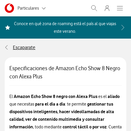
Menu nave
Ir a la pagina principal de vodafone.es
Menu navegación Segmento
Particulares
Abrir buscador. Abr
Abre e
Autónomos
Conoce en qué zona de roaming está el país al que viajas
Acceder a la FAQ Qué países i
este verano.
Pymes
Escaparate
Grandes empresas
y AA.PP.
Especificaciones de Amazon Echo Show 8 Negro
con Alexa Plus
Amazon Echo Show 8 negro con Alexa Plus
aliado
El
es el
para el día a día
gestionar tus
que necesitas
: te permite
dispositivos inteligentes, hacer videollamadas de alta
calidad, ver de contenido multimedia y consultar
información
control táctil o por voz
, todo mediante
. Cuenta