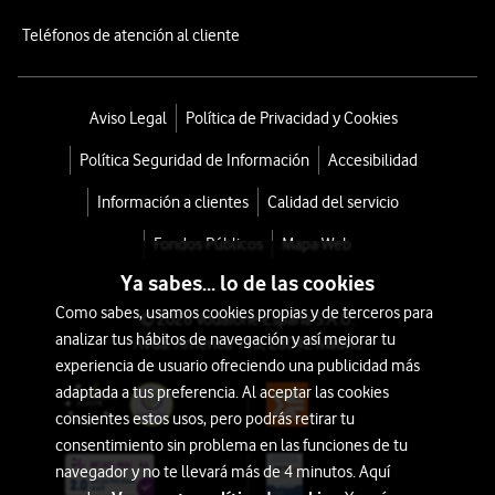
Teléfonos de atención al cliente
Aviso Legal
Política de Privacidad y Cookies
Política Seguridad de Información
Accesibilidad
Información a clientes
Calidad del servicio
Fondos Públicos
Mapa Web
Ya sabes... lo de las cookies
Como sabes, usamos cookies propias y de terceros para
© 2026 Vodafone España S.A.U.
analizar tus hábitos de navegación y así mejorar tu
Avda. América 115, 28042 Madrid
experiencia de usuario ofreciendo una publicidad más
adaptada a tus preferencia. Al aceptar las cookies
consientes estos usos, pero podrás retirar tu
consentimiento sin problema en las funciones de tu
navegador y no te llevará más de 4 minutos. Aquí