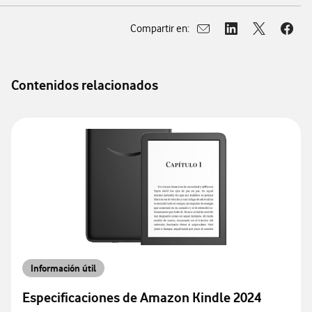
Compartir en:
Abrir ventana para compar
Abrir ventana para
Abrir ventan
Abrir
Contenidos relacionados
Información útil
Especificaciones de Amazon Kindle 2024