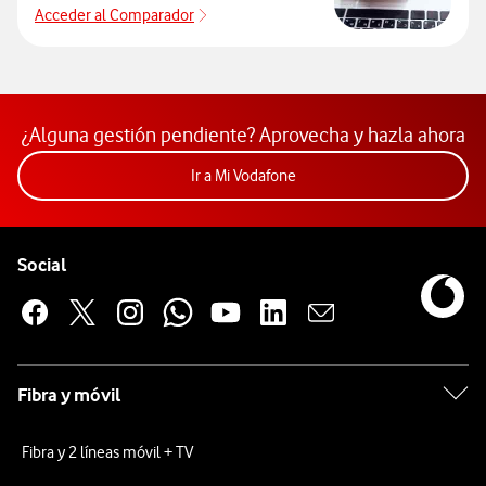
Acceder al Comparador
Acceder al Comparador
¿Alguna gestión pendiente? Aprovecha y hazla ahora
Acceder a la app Mi Vodafon
Ir a Mi Vodafone
Pie de página de Vodafone
Enlaces a las redes sociales de Vodafone
Social
Fibra y móvil
Fibra y 2 líneas móvil + TV