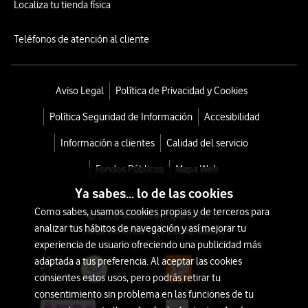
Localiza tu tienda física
Teléfonos de atención al cliente
Aviso Legal
Política de Privacidad y Cookies
Política Seguridad de Información
Accesibilidad
Información a clientes
Calidad del servicio
Fondos Públicos
Mapa Web
Ya sabes... lo de las cookies
Como sabes, usamos cookies propias y de terceros para
© 2026 Vodafone España S.A.U.
analizar tus hábitos de navegación y así mejorar tu
Avda. América 115, 28042 Madrid
experiencia de usuario ofreciendo una publicidad más
adaptada a tus preferencia. Al aceptar las cookies
consientes estos usos, pero podrás retirar tu
consentimiento sin problema en las funciones de tu