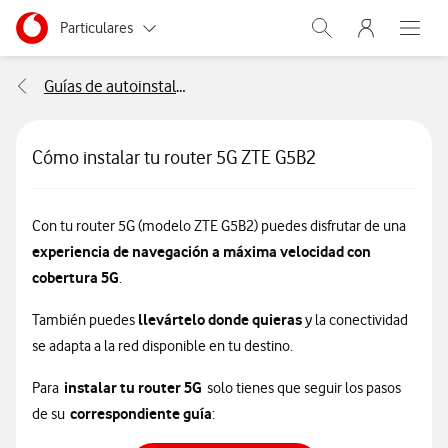
Menu nave
Ir a la pagina principal de vodafone.es
Menu navegación Segmento
Particulares
Abrir buscador. Abr
Abre e
Autónomos
Guías de autoinstalación
Pymes
Cómo instalar tu router 5G ZTE G5B2
Grandes empresas
y AA.PP.
Con tu router 5G (modelo ZTE G5B2) puedes disfrutar de una
experiencia de navegación a máxima velocidad con
cobertura 5G
.
llevártelo donde quieras
También puedes
y la conectividad
se adapta a la red disponible en tu destino.
instalar tu router 5G
Para
solo tienes que seguir los pasos
correspondiente guía
de su
: