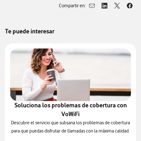
Compartir en:
Abrir ventana para compar
Abrir ventana para
Abrir ventan
Abrir
Te puede interesar
Soluciona los problemas de cobertura con
VoWiFi
Descubre el servicio que subsana los problemas de cobertura
para que puedas disfrutar de llamadas con la máxima calidad.