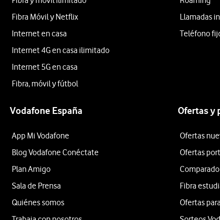
Fibra y móvil ilimitado
Roaming
Fibra Móvil y Netflix
Llamadas in
Internet en casa
Teléfono fij
Internet 4G en casa ilimitado
Internet 5G en casa
Fibra, móvil y fútbol
Vodafone España
Ofertas y
App Mi Vodafone
Ofertas nue
Blog Vodafone Conéctate
Ofertas por
Plan Amigo
Comparador 
Sala de Prensa
Fibra estud
Quiénes somos
Ofertas para
Trabaja con nosotros
Sorteos Vo