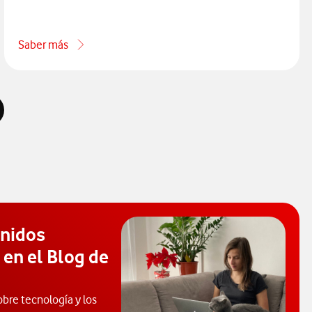
Saber más
ales de Ayuda Vodafone
acerca de Qué pasos seguir cuando no tienes Internet
enidos
 en el Blog de
obre tecnología y los