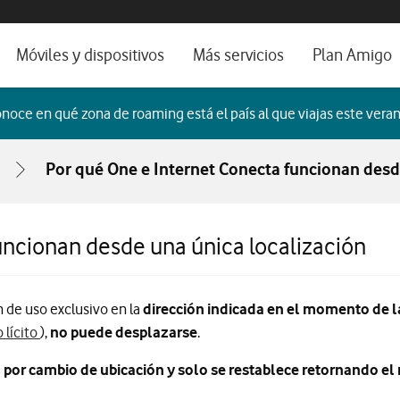
os, ayuda e idioma
orio
Móviles y dispositivos
Más servicios
Plan Amigo
fone TV
Móviles
Alianza Vodafone e Iberdrola
noce en qué zona de roaming está el país al que viajas este veran
il 5G
Imagen y Sonido
Servicios avanzados
Por qué One e Internet Conecta funcionan desd
tura
Ver todos
dencias
uncionan desde una única localización
n de uso exclusivo en la
dirección indicada en el momento de l
 lícito
),
no puede desplazarse
.
por cambio de ubicación y solo se restablece retornando el r