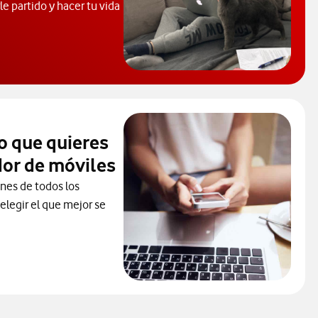
e partido y hacer tu vida
 de Ayuda. Abrir ventana modal
o que quieres
or de móviles
ones de todos los
elegir el que mejor se
ceder al Comparador
ura. Abre ventana nueva.