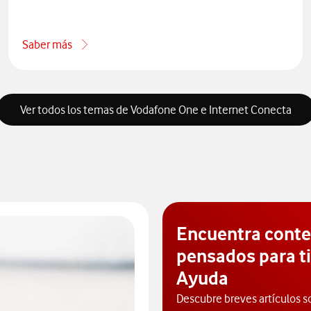
Saber más
one por teléfono
acerca de Conoce la sección de vídeos explicativos y tutori
Ver todos los temas de Vodafone One e Internet Conecta
Encuentra cont
pensados para ti
Ayuda
Descubre breves artículos s