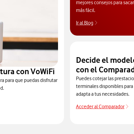
mejores consejos para sacarl
más fácil.
Ir al Blog
Descubre el blog
Decide el model
con el Comparad
tura con VoWiFi
Puedes cotejar las prestaci
ra para que puedas disfrutar
terminales disponibles para 
d.
adapta a tus necesidades.
Acceder al Comparador
Ac
 para consultar el servicio que soluciona tus problemas de cobert