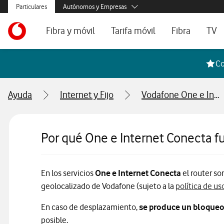
Menús secundarios. Enlace a particulares, empresas y autónom
Particulares
Autónomos y Empresas
Menus de segmentación para empresas y autónomos
Menu navegación principal. Para dispositivos de escrit
Autónomos
Ir a la pagina principal de vodafone.es
Fibra y móvil
Tarifa móvil
Fibra
TV
Pymes
Grandes empresas
Ofertas especiales
Tarifas móvil contrato
Tarifas de fibra
Voda
Co
y AA.PP.
Tarifas Fibra y Móvil
Tarifas móvil prepago
Internet portát
Ayuda
Internet y Fijo
Vodafone One e Internet Conecta
Tarifas Fibra y 2 Móvil
Consulta Cober
Internet portátil 5G
Segundas Resi
Por qué One e Internet Conecta f
Configura tu tarifa
En los servicios
One e Internet Conecta
el router so
geolocalizado de Vodafone (sujeto a la
política de uso
En caso de desplazamiento,
se produce un bloqueo 
posible.