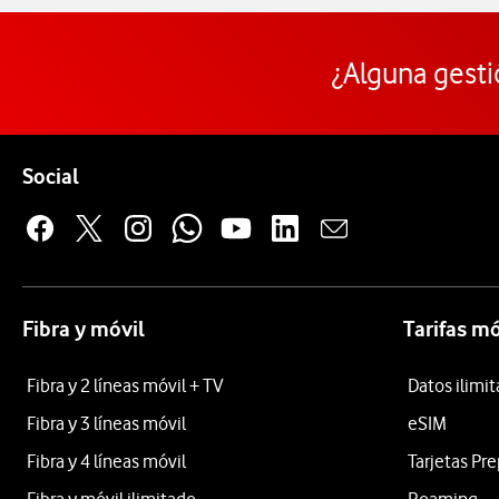
¿Alguna gesti
Pie de página de Vodafone
Enlaces a las redes sociales de Vodafone
Social
Fibra y móvil
Tarifas mó
Fibra y 2 líneas móvil + TV
Datos ilimi
Fibra y 3 líneas móvil
eSIM
Fibra y 4 líneas móvil
Tarjetas Pr