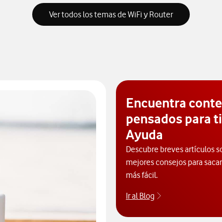
Ver todos los temas de WiFi y Router
Encuentra cont
pensados para ti
Ayuda
Descubre breves artículos s
mejores consejos para sacarl
más fácil.
Ir al Blog
Descubre el blog