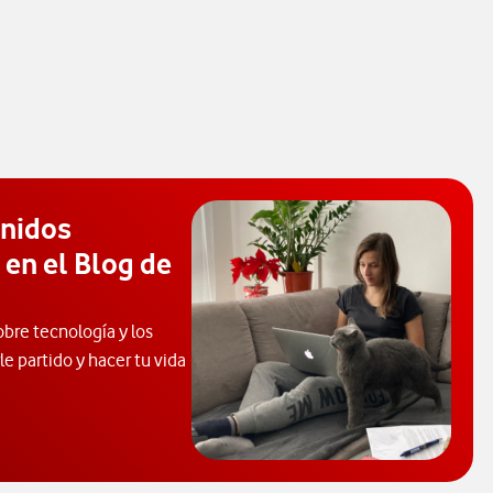
enidos
 en el Blog de
obre tecnología y los
e partido y hacer tu vida
 de Ayuda. Abrir ventana modal