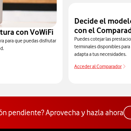
Decide el model
con el Comparad
tura con VoWiFi
Puedes cotejar las prestaci
ra para que puedas disfrutar
terminales disponibles para 
d.
adapta a tus necesidades.
Acceder al Comparador
Ac
 para consultar el servicio que soluciona tus problemas de cobert
ón pendiente? Aprovecha y hazla ahora