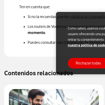
Ten en cuenta que:
Si no la recuerdas, puedes
cambiar la contraseña
Los routers de Vodafone incorporan la funciona
Como sabes, usamos cookie
momento
.
usuario ofreciendo una pu
retirar tu consentimiento
Puedes consultar más información de interés s
nuestra política de cook
Rechazar todas
Contenidos relacionados