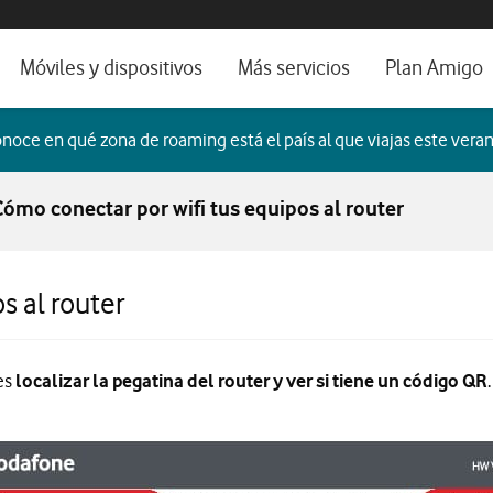
os, ayuda e idioma
orio
Móviles y dispositivos
Más servicios
Plan Amigo
fone TV
Móviles
Alianza Vodafone e Iberdrola
noce en qué zona de roaming está el país al que viajas este veran
il 5G
Imagen y Sonido
Servicios avanzados
Cómo conectar por wifi tus equipos al router
tura
Ver todos
dencias
s al router
 es
localizar la pegatina del router y ver si tiene un código QR
.