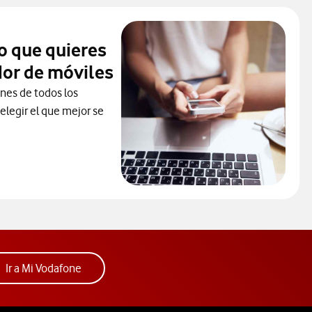
o que quieres
or de móviles
ones de todos los
elegir el que mejor se
ceder al Comparador
ura. Abre ventana nueva.
Acceder a la app Mi Vodafone. Abre ventana nue
Ir a Mi Vodafone