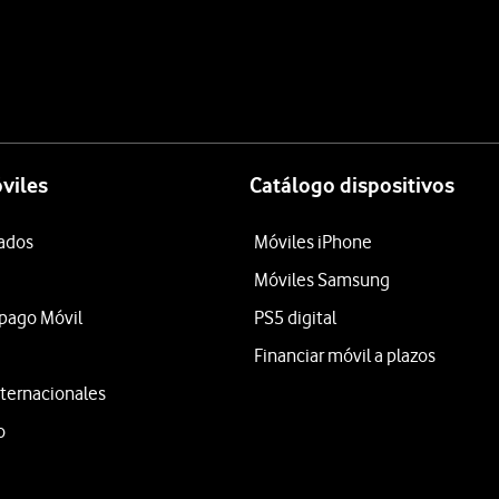
viles
Catálogo dispositivos
tados
Móviles iPhone
Móviles Samsung
epago Móvil
PS5 digital
Financiar móvil a plazos
ternacionales
o