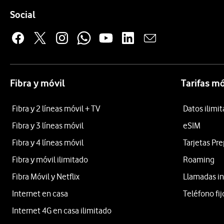
Pie de página de Vodafone
Enlaces a las redes sociales de Vodafone
Social
Fibra y móvil
Tarifas mó
Fibra y 2 líneas móvil + TV
Datos ilimi
Fibra y 3 líneas móvil
eSIM
Fibra y 4 líneas móvil
Tarjetas Pr
Fibra y móvil ilimitado
Roaming
Fibra Móvil y Netflix
Llamadas in
Internet en casa
Teléfono fij
Internet 4G en casa ilimitado