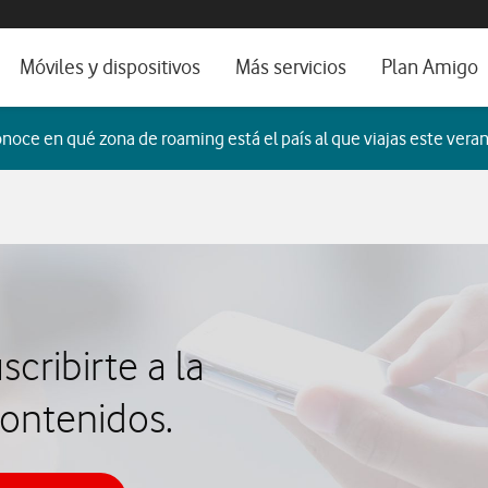
os, ayuda e idioma
orio
Móviles y dispositivos
Más servicios
Plan Amigo
fone TV
Móviles
Alianza Vodafone e Iberdrola
noce en qué zona de roaming está el país al que viajas este veran
il 5G
Imagen y Sonido
Servicios avanzados
tura
Ver todos
dencias
cribirte a la
contenidos.