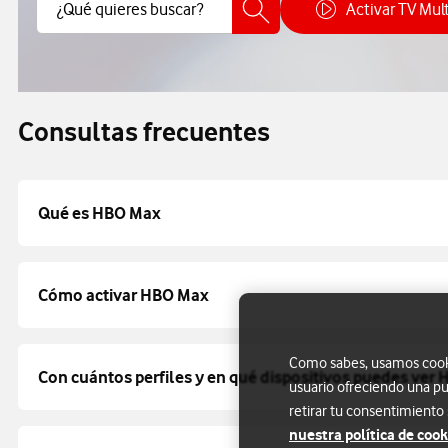
Buscar Contenido
¿Qué quieres buscar?
Activar TV Mul
Cóm
Consultas frecuentes
Qué es HBO Max
Cómo activar HBO Max
Como sabes, usamos cookie
Con cuántos perfiles y en qué dispositivos puedes ver
usuario ofreciendo una pu
retirar tu consentimiento
nuestra política de cook