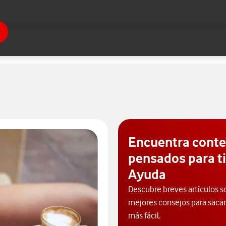
Encuentra cont
pensados para ti
Ayuda
Descubre breves artículos s
mejores consejos para sacarl
más fácil.