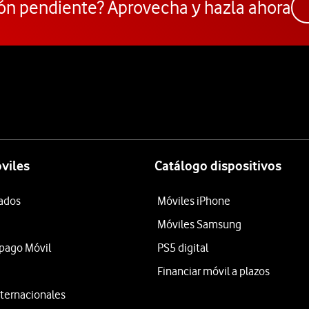
ón pendiente? Aprovecha y hazla ahora
viles
Catálogo dispositivos
tados
Móviles iPhone
Móviles Samsung
epago Móvil
PS5 digital
Financiar móvil a plazos
ternacionales