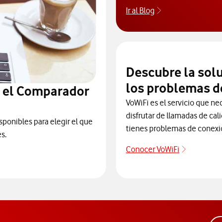
Ir al Blog
Descubre el blog
Descubre la sol
los problemas d
n el Comparador
VoWiFi es el servicio que ne
disfrutar de llamadas de cal
sponibles para elegir el que
tienes problemas de conexi
s.
Conocer VoWiFi
Descubre 
ra elegir un modelo de móvil antes de comprarlo. Abre ventana n