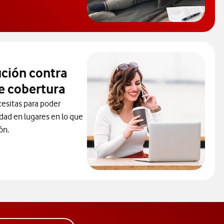
 de Ayuda. Abrir ventana modal
ución contra
e cobertura
cesitas para poder
idad en lugares en lo que
ón.
la solución contra los problemas de cobertura.Abre ventana mod
ueva.