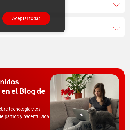
Aceptar todas
enidos
 en el Blog de
obre tecnología y los
e partido y hacer tu vida