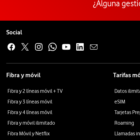
¿Alguna gesti
Pie de página de Vodafone
Enlaces a las redes sociales de Vodafone
Social
Fibra y móvil
Tarifas mó
Fibra y 2 líneas móvil + TV
Datos ilimi
Fibra y 3 líneas móvil
eSIM
Fibra y 4 líneas móvil
Tarjetas Pr
Fibra y móvil ilimitado
Roaming
Fibra Móvil y Netflix
Llamadas in