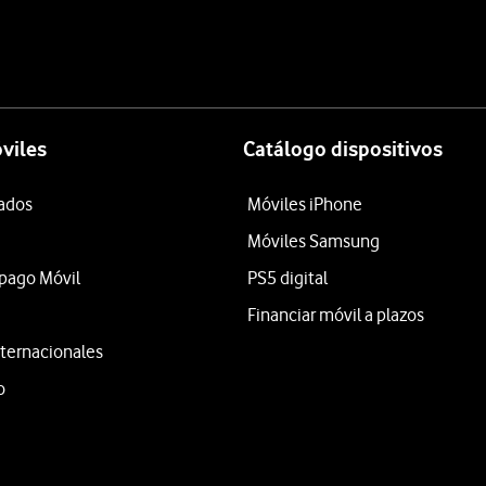
viles
Catálogo dispositivos
tados
Móviles iPhone
Móviles Samsung
epago Móvil
PS5 digital
Financiar móvil a plazos
ternacionales
o