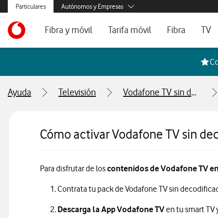
Menús secundarios. Enlace a particulares, empresas y autónom
Particulares
Autónomos y Empresas
Menus de segmentación para empresas y autónomos
Menu navegación principal. Para dispositivos de escrit
Autónomos
Ir a la pagina principal de vodafone.es
Fibra y móvil
Tarifa móvil
Fibra
TV
Pymes
Grandes empresas
Ofertas especiales
Tarifas móvil contrato
Tarifas de fibra
Voda
Co
y AA.PP.
Tarifas Fibra y Móvil
Tarifas móvil prepago
Internet portát
Ayuda
Televisión
Vodafone TV sin decodificador
Tarifas Fibra y 2 Móvil
Consulta Cober
Internet portátil 5G
Segundas Resi
Cómo activar Vodafone TV sin dec
Configura tu tarifa
Para disfrutar de los
contenidos de Vodafone TV en 
Contrata tu pack de Vodafone TV sin decodifica
Descarga la App Vodafone TV
en tu smart TV y