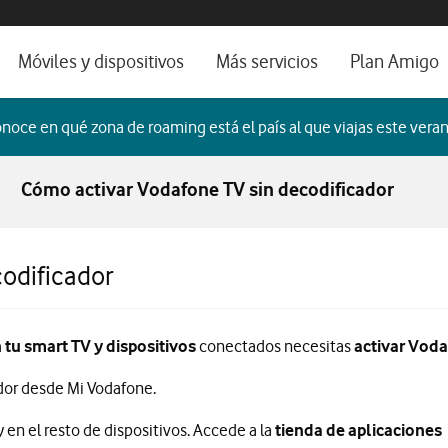
os, ayuda e idioma
orio
Móviles y dispositivos
Más servicios
Plan Amigo
fone TV
Móviles
Alianza Vodafone e Iberdrola
noce en qué zona de roaming está el país al que viajas este veran
il 5G
Imagen y Sonido
Servicios avanzados
Cómo activar Vodafone TV sin decodificador
tura
Ver todos
dencias
odificador
tu smart TV y dispositivos
conectados necesitas
activar
Vodaf
dor desde Mi Vodafone.
 en el resto de dispositivos. Accede a la
tienda de aplicaciones