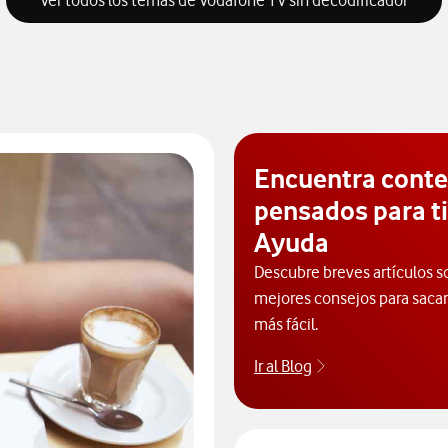
Ver todos los temas de Vodafone TV sin decodificador
Encuentra cont
pensados para ti
Ayuda
Descubre breves artículos s
mejores consejos para sacarl
más fácil.
Ir al Blog
Descubre el blog