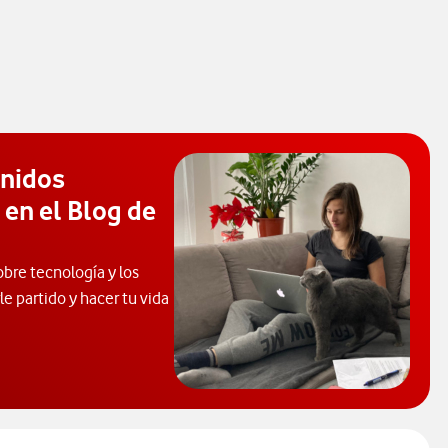
enidos
 en el Blog de
obre tecnología y los
e partido y hacer tu vida
 de Ayuda. Abrir ventana modal