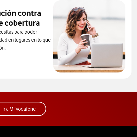
ución contra
e cobertura
cesitas para poder
idad en lugares en lo que
ón.
la solución contra los problemas de cobertura.Abre ventana mod
ueva.
Acceder a la app Mi Vodafone. Abre ventana nue
Ir a Mi Vodafone