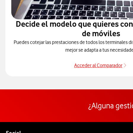
Decide el modelo que quieres co
de móviles
Puedes cotejar las prestaciones de todos los terminales di
mejor se adapta a tus necesidade
Acceder al Comparador
Pa
¿Alguna gesti
Pie de página de Vodafone
Enlaces a las redes sociales de Vodafone