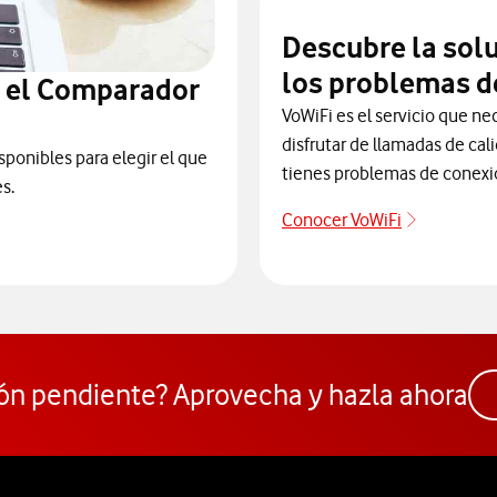
Descubre la sol
los problemas d
n el Comparador
VoWiFi es el servicio que ne
disfrutar de llamadas de cal
sponibles para elegir el que
tienes problemas de conexi
s.
Conocer VoWiFi
Descubre 
ra elegir un modelo de móvil antes de comprarlo. Abre ventana n
ón pendiente? Aprovecha y hazla ahora