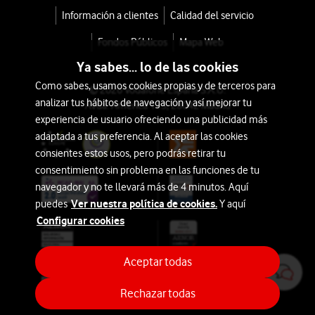
Información a clientes
Calidad del servicio
Fondos Públicos
Mapa Web
Ya sabes... lo de las cookies
Como sabes, usamos cookies propias y de terceros para
© 2026 Vodafone España S.A.U.
analizar tus hábitos de navegación y así mejorar tu
Avda. América 115, 28042 Madrid
experiencia de usuario ofreciendo una publicidad más
adaptada a tus preferencia. Al aceptar las cookies
consientes estos usos, pero podrás retirar tu
consentimiento sin problema en las funciones de tu
navegador y no te llevará más de 4 minutos. Aquí
Ver nuestra política de cookies.
puedes
Y aquí
Configurar cookies
Aceptar todas
Rechazar todas