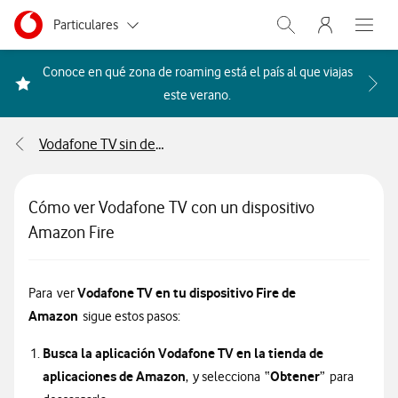
Menu nave
Ir a la pagina principal de vodafone.es
Menu navegación Segmento
Particulares
Abrir buscador. Abr
Abre e
Autónomos
Conoce en qué zona de roaming está el país al que viajas
Acceder a la FAQ Qué países i
este verano.
Pymes
Vodafone TV sin decodificador
Grandes empresas
y AA.PP.
Cómo ver Vodafone TV con un dispositivo
Amazon Fire
Vodafone TV en tu dispositivo Fire de
Para ver
Amazon
sigue estos pasos:
Busca la aplicación Vodafone TV en la tienda de
aplicaciones de Amazon
Obtener
, y selecciona “
” para