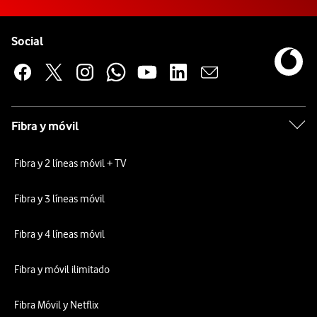
Pie de página de Vodafone
Enlaces a las redes sociales de Vodafone
Social
Fibra y móvil
Fibra y 2 líneas móvil + TV
Fibra y 3 líneas móvil
Fibra y 4 líneas móvil
Fibra y móvil ilimitado
Fibra Móvil y Netflix