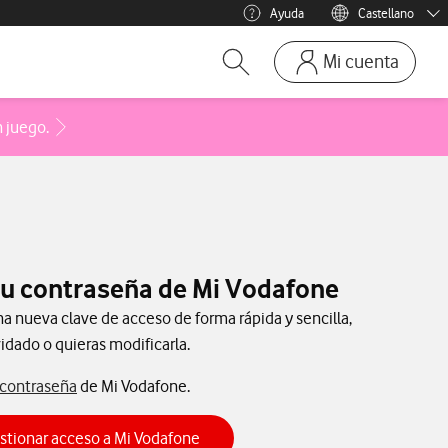
Ayuda
Castellano
Menu idioma
Català
Mi cuenta
Abrir buscador. Abre en ve
Ir a la pagina acces
Mi Vodafone
Acceder a la FAQ Cómo participar en el sorteo de llaveros
 juego.
Móviles y dispositivos
Añadir línea adicional
Mis facturas
Mis pedidos
u contraseña de Mi Vodafone
Recargas
 nueva clave de acceso de forma rápida y sencilla,
idado o quieras modificarla.
 contraseña
de Mi Vodafone.
stionar acceso a Mi Vodafone