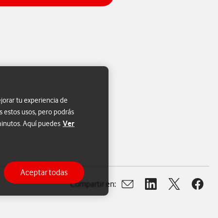
jorar tu experiencia de
s estos usos, pero podrás
Ver
 minutos. Aquí puedes
Aceptar todas
Compartir en:
Abrir ventana para compart
Abrir ventana para c
Abrir ventana
Abrir 