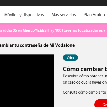
os, ayuda e idioma
orio
Móviles y dispositivos
Más servicios
Plan Amigo
fone TV
Móviles
Alianza Vodafone e Iberdrola
pa el
día 05
en
MiércoYEEES!
hay
100 llaveros localizadores
en
il 5G
Imagen y Sonido
Servicios avanzados
mbiar tu contraseña de Mi Vodafone
tura
Ver todos
dencias
Vídeo
Cómo cambiar t
Descubre cómo obtener una
en caso de que la hayas olv
Consulta
cómo cambiar tu
Ge