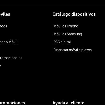
viles
Catálogo dispositivos
tados
Móviles iPhone
Móviles Samsung
epago Móvil
PS5 digital
Financiar móvil a plazos
ternacionales
o
 promociones
Ayuda al cliente