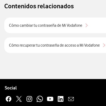
Contenidos relacionados
Cómo cambiar tu contraseña de Mi Vodafone
Cómo recuperar tu contraseña de acceso a Mi Vodafone
Pie de página de Vodafone
Enlaces a las redes sociales de Vodafone
Social