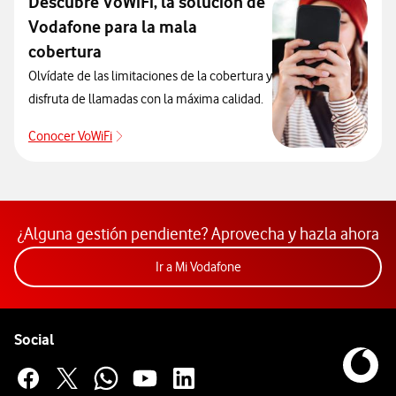
Descubre VoWiFi, la solución de
Vodafone para la mala
cobertura
Olvídate de las limitaciones de la cobertura y
disfruta de llamadas con la máxima calidad.
Conocer VoWiFi
Conocer VoWiFi
¿Alguna gestión pendiente? Aprovecha y hazla ahora
Acceder a la app Mi Vodafon
Ir a Mi Vodafone
Pie de página de Vodafone
Enlaces a las redes sociales de Vodafone
Social