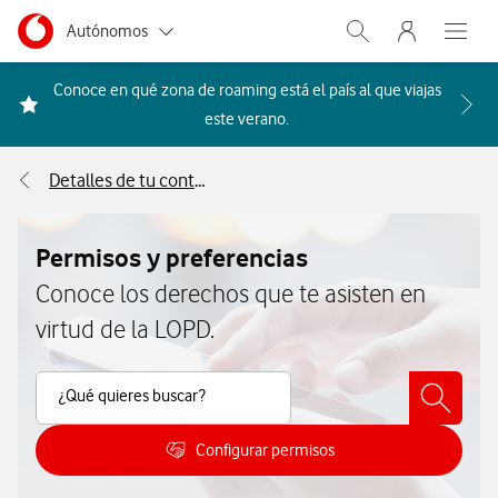
Menu nave
Ir a la pagina principal de vodafone.es
Menu navegación Segmento
Autónomos
Abrir buscador. Abr
Abre e
Pymes
Conoce en qué zona de roaming está el país al que viajas
Acceder a la FAQ Qué países i
este verano.
Grandes empresas
y AA.PP.
Detalles de tu contrato
Particulares
Permisos y preferencias
Conoce los derechos que te asisten en
virtud de la LOPD.
Buscar Contenido
¿Qué quieres buscar?
Configurar permisos
Como configurar permisos