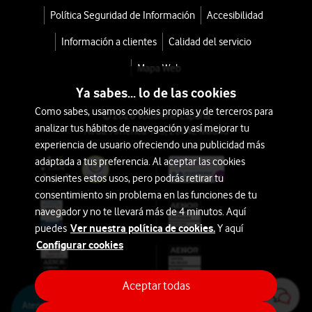
Política Seguridad de Información
Accesibilidad
Información a clientes
Calidad del servicio
Mapa Web
Ya sabes... lo de las cookies
Como sabes, usamos cookies propias y de terceros para
© 2026 Vodafone España
analizar tus hábitos de navegación y así mejorar tu
Avda. América 115, 28042 Madrid
experiencia de usuario ofreciendo una publicidad más
adaptada a tus preferencia. Al aceptar las cookies
consientes estos usos, pero podrás retirar tu
consentimiento sin problema en las funciones de tu
navegador y no te llevará más de 4 minutos. Aquí
Ver nuestra política de cookies.
puedes
Y aquí
Configurar cookies
Aceptar todas
Atención