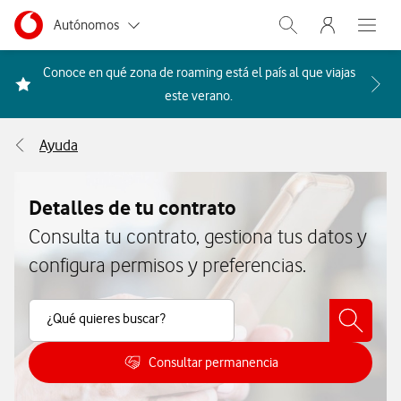
Menu nave
Ir a la pagina principal de vodafone.es
Menu navegación Segmento
Autónomos
Abrir buscador. Abr
Abre e
Pymes
Conoce en qué zona de roaming está el país al que viajas
Acceder a la FAQ Qué países i
este verano.
Grandes empresas
y AA.PP.
Ayuda
Particulares
Detalles de tu contrato
Consulta tu contrato, gestiona tus datos y
configura permisos y preferencias.
Buscar Contenido
¿Qué quieres buscar?
Consultar permanencia
Cómo consultar tu permanencia