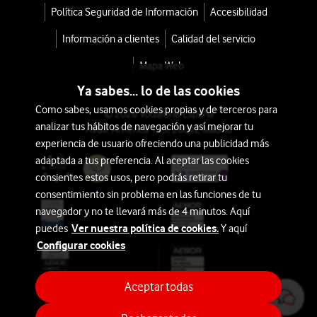
Política Seguridad de Información
Accesibilidad
Información a clientes
Calidad del servicio
Mapa Web
Ya sabes... lo de las cookies
Como sabes, usamos cookies propias y de terceros para
© 2026 Vodafone España
analizar tus hábitos de navegación y así mejorar tu
Avda. América 115, 28042 Madrid
experiencia de usuario ofreciendo una publicidad más
adaptada a tus preferencia. Al aceptar las cookies
consientes estos usos, pero podrás retirar tu
consentimiento sin problema en las funciones de tu
navegador y no te llevará más de 4 minutos. Aquí
Ver nuestra política de cookies.
puedes
Y aquí
Configurar cookies
Aceptar todas