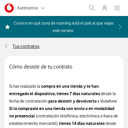
Menu nave
Ir a la pagina principal de vodafone.es
Menu navegación Segmento
Autónomos
Abrir buscador. Abr
Abre e
Pymes
Conoce en qué zona de roaming está el país al que viajas
Acceder a la FAQ Qué países i
este verano.
Grandes empresas
y AA.PP.
Tus contratos
Particulares
Cómo desistir de tu contrato
compra en una tienda y te han
Si has realizado la
entregado el dispositivo, tienes 7 días naturales
desde la
para desistir y devolverlo
fecha de contratación
a Vodafone.
Si lo compraste en una tienda con envío o en modalidad
no presencial
(contratación telefónica, electrónica o fuera de
tienes 14 días naturales
establecimiento mercantil),
desde