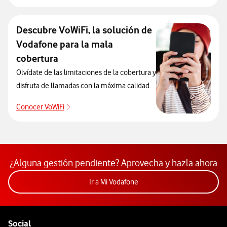
Descubre VoWiFi, la solución de
Vodafone para la mala
cobertura
Olvídate de las limitaciones de la cobertura y
disfruta de llamadas con la máxima calidad.
Conocer VoWiFi
Conocer VoWiFi
¿Alguna gestión pendiente? Aprovecha y hazla ahora
Acceder a la app Mi Vodafon
Ir a Mi Vodafone
Pie de página de Vodafone
Enlaces a las redes sociales de Vodafone
Social