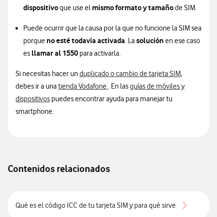
dispositivo
mismo formato y tamaño
que use el
de SIM.
Puede ocurrir que la causa por la que no funcione la SIM sea
no esté todavía activada
solución
porque
. La
en ese caso
llamar al 1550
es
para activarla.
Si necesitas hacer un
duplicado o cambio de tarjeta SIM
,
debes ir a una
tienda Vodafone
. En las
guías de móviles y
Información sobre manuales
dispositivos
puedes encontrar ayuda para manejar tu
smartphone.
Contenidos relacionados
Qué es el código ICC de tu tarjeta SIM y para qué sirve