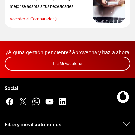
mejor se adapta a tus necesidades.
Acceder al Comparador
Para elegir un modelo de móvil antes de
¿Alguna gestión pendiente? Aprovecha y hazla ahora
Acceder a la app Mi Vodafon
Ir a Mi Vodafone
Pie de página de Vodafone
Enlaces a las redes sociales de Vodafone
Social
Fibra y móvil autónomos