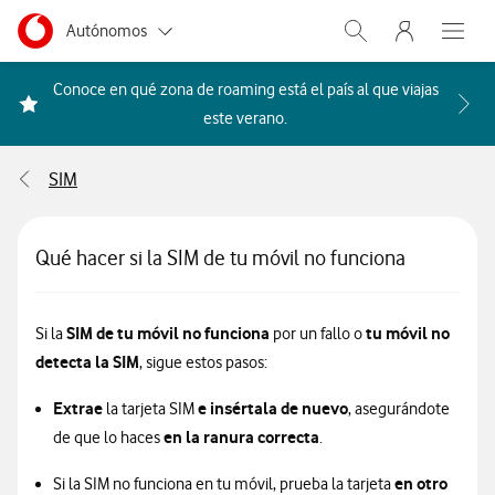
Menu nave
Ir a la pagina principal de vodafone.es
Menu navegación Segmento
Autónomos
Abrir buscador. Abr
Abre e
Pymes
Conoce en qué zona de roaming está el país al que viajas
Acceder a la FAQ Qué países i
este verano.
Grandes empresas
y AA.PP.
SIM
Particulares
Qué hacer si la SIM de tu móvil no funciona
SIM de tu móvil no funciona
tu móvil no
Si la
por un fallo o
detecta la SIM
, sigue estos pasos:
Extrae
e insértala de nuevo
la tarjeta SIM
, asegurándote
en la ranura correcta
de que lo haces
.
en otro
Si la SIM no funciona en tu móvil, prueba la tarjeta