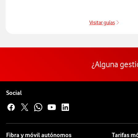
Visitar guías
Guías de
¿Alguna gesti
Pie de página de Vodafone
Enlaces a las redes sociales de Vodafone
Social
Fibra y móvil autónomos
Tarifas m