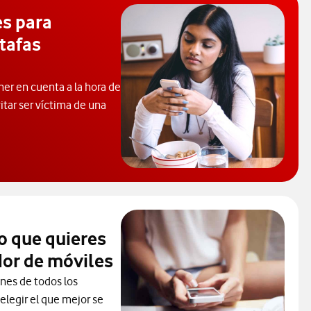
es para
tafas
er en cuenta a la hora de
itar ser víctima de una
oder evitar las estafas telefónicas
o que quieres
or de móviles
ones de todos los
elegir el que mejor se