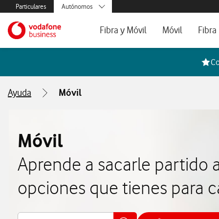
Menús secundarios. Enlace a particulares, empresas y autónom
Particulares
Autónomos
Menus de segmentación para empresas y autónomos
Menu navegación principal. Para dispo
Pymes
Ir a la pagina principal de vodafone.es
Fibra y Móvil
Móvil
Fibra
Grandes empresas
y AA.PP.
Tarifas Fibra y Móvil
Tarifas de Móvil
Tarifa
Co
Configura tu tarifa
Líneas adicional
Cobert
Ayuda
Móvil
Mi Negocio Pro
Teléfo
Televisión
Segun
Móvil
Aprende a sacarle partido a
opciones que tienes para c