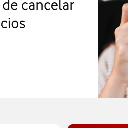
 de cancelar
icios
ceros, abre en ventana nueva