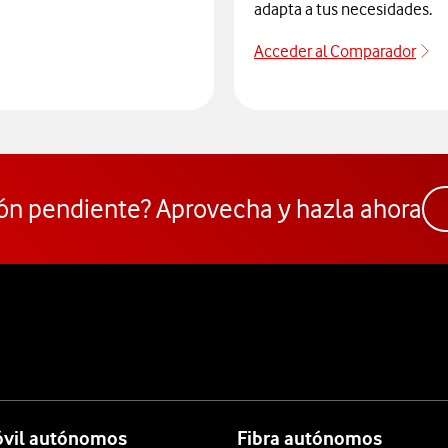
adapta a tus necesidades.
Acceder al Comparador
Pa
 dispositivos
ón pendiente? Aprovecha y hazla ahora
óvil autónomos
Fibra autónomos