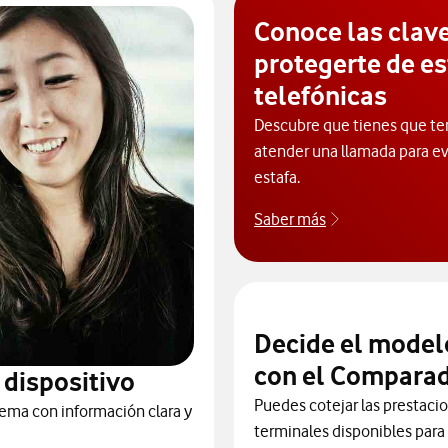
Conoce las clav
protegerte de es
telefónicas
Descubre que tienes que ten
atender una llamada para ev
estafa.
Saber más
Consejos para p
Decide el model
con el Comparad
 dispositivo
Puedes cotejar las prestaci
ema con información clara y
terminales disponibles para 