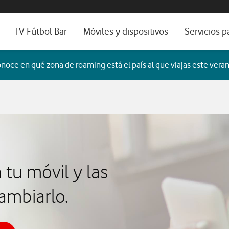
os, ayuda e idioma
sitivos de escritorio
TV Fútbol Bar
Móviles y dispositivos
Servicios p
s de Fibra óptica
Catálogo de móviles
Servicios pr
noce en qué zona de roaming está el país al que viajas este veran
es
ura de Fibra
Ordenadores
Por ser clien
no fijo
Ver todos
Blog Autóno
das Fibras
 tu móvil y las
ambiarlo.