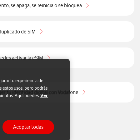
nto, se apaga, se reinicia o se bloquea
duplicado de SIM
edes activar la eSIM
jorar tu experiencia de
s estos usos, pero podrás
ger tu identidad digital con Vodafone
Ver
 minutos. Aquí puedes
Aceptar todas