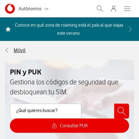
Menu nave
Ir a la pagina principal de vodafone.es
Menu navegación Segmento
Autónomos
Abrir buscador. Abr
Abre e
Pymes
Conoce en qué zona de roaming está el país al que viajas
Acceder a la FAQ Qué países i
este verano.
Grandes empresas
y AA.PP.
Móvil
Particulares
PIN y PUK
Gestiona los códigos de seguridad que
desbloquean tu SIM.
Buscar Contenido
¿Qué quieres buscar?
Consultar PUK
Cómo consultar el PUK