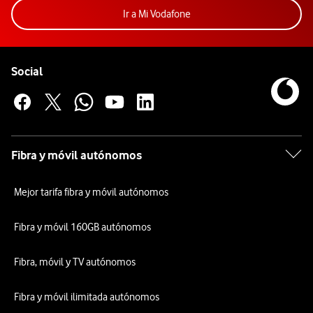
Acceder a la app Mi Vodafon
Ir a Mi Vodafone
Pie de página de Vodafone
Enlaces a las redes sociales de Vodafone
Social
Fibra y móvil autónomos
Mejor tarifa fibra y móvil autónomos
Fibra y móvil 160GB autónomos
Fibra, móvil y TV autónomos
Fibra y móvil ilimitada autónomos