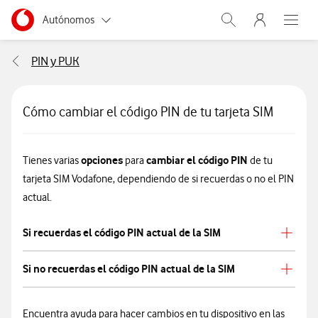
Menu nave
Ir a la pagina principal de vodafone.es
Menu navegación Segmento
Autónomos
Abrir buscador. Abr
Abre e
Pymes
PIN y PUK
Grandes empresas y AA.PP.
Cómo cambiar el código PIN de tu tarjeta SIM
Particulares
opciones
cambiar el código PIN
Tienes varias
para
de tu
tarjeta SIM Vodafone, dependiendo de si recuerdas o no el PIN
actual.
Si recuerdas el código PIN actual de la SIM
Si no recuerdas el código PIN actual de la SIM
Encuentra ayuda para hacer cambios en tu dispositivo en las