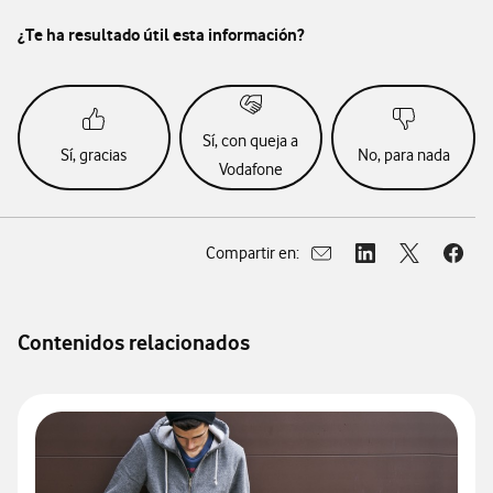
¿Te ha resultado útil esta información?
Sí, con queja a
Sí, gracias
No, para nada
Vodafone
Compartir en:
Abrir ventana para compar
Abrir ventana para
Abrir ventan
Abrir
Contenidos relacionados