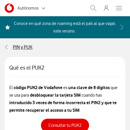
Menu nave
Ir a la pagina principal de vodafone.es
Menu navegación Segmento
Autónomos
Abrir buscador. Abr
Abre e
Pymes
Conoce en qué zona de roaming está el país al que viajas
Acceder a la FAQ Qué países i
este verano.
Grandes empresas y AA.PP.
PIN y PUK
Particulares
Qué es el PUK2
código PUK2 de Vodafone
una clave de 8 dígitos
El
es
que
desbloquear la tarjeta SIM
se usa para
cuando has
introducido 3 veces de forma incorrecta el PIN2 y que te
permite recuperar el acceso a tu SIM
.
Consultar tu PUK2