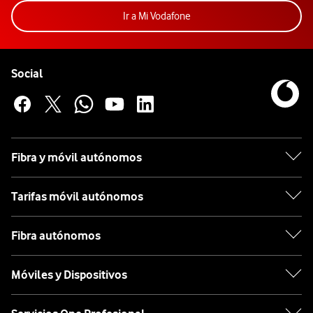
Acceder a la app Mi Vodafon
Ir a Mi Vodafone
Pie de página de Vodafone
Enlaces a las redes sociales de Vodafone
Social
Fibra y móvil autónomos
Tarifas móvil autónomos
Fibra autónomos
Móviles y Dispositivos