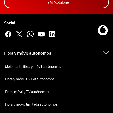
Acceder a la app Mi Vodafon
Ir a Mi Vodafone
Pie de página de Vodafone
Enlaces a las redes sociales de Vodafone
Social
Fibra y móvil autónomos
Mejor tarifa fibra y móvil autónomos
Fibra y móvil 160GB autónomos
Fibra, móvil y TV autónomos
Fibra y móvil ilimitada autónomos