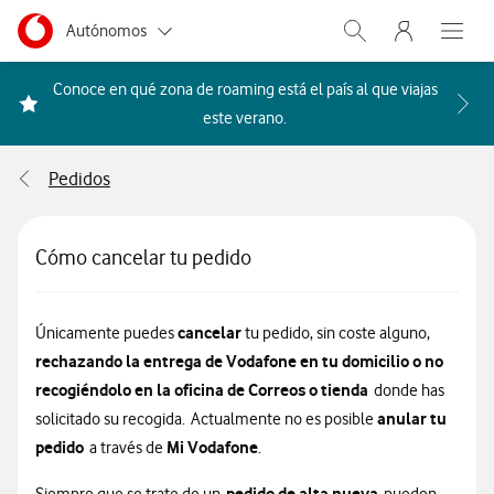
Menu nave
Ir a la pagina principal de vodafone.es
Menu navegación Segmento
Autónomos
Abrir buscador. Abr
Abre e
Pymes
Conoce en qué zona de roaming está el país al que viajas
Acceder a la FAQ Qué países i
este verano.
Grandes empresas
y AA.PP.
Pedidos
Particulares
Cómo cancelar tu pedido
cancelar
Únicamente puedes
tu pedido, sin coste alguno,
rechazando la entrega de Vodafone en tu domicilio o no
recogiéndolo en la oficina de Correos o tienda
donde has
anular tu
solicitado su recogida. Actualmente no es posible
pedido
Mi Vodafone
a través de
.
pedido de alta nueva