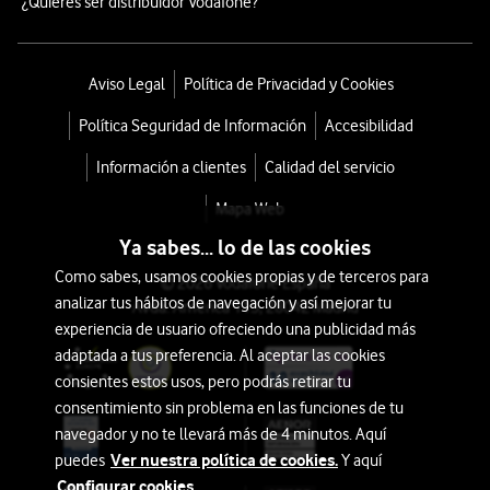
¿Quieres ser distribuidor Vodafone?
Aviso Legal
Política de Privacidad y Cookies
Política Seguridad de Información
Accesibilidad
Información a clientes
Calidad del servicio
Mapa Web
Ya sabes... lo de las cookies
Como sabes, usamos cookies propias y de terceros para
© 2026 Vodafone España
analizar tus hábitos de navegación y así mejorar tu
Avda. América 115, 28042 Madrid
experiencia de usuario ofreciendo una publicidad más
adaptada a tus preferencia. Al aceptar las cookies
consientes estos usos, pero podrás retirar tu
consentimiento sin problema en las funciones de tu
navegador y no te llevará más de 4 minutos. Aquí
Ver nuestra política de cookies.
puedes
Y aquí
Configurar cookies