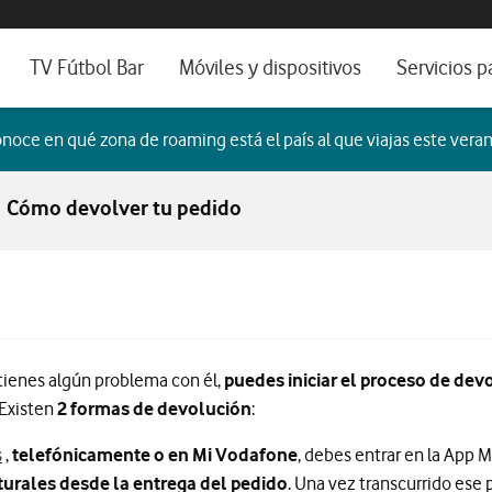
os, ayuda e idioma
sitivos de escritorio
TV Fútbol Bar
Móviles y dispositivos
Servicios p
s de Fibra óptica
Catálogo de móviles
Servicios pr
noce en qué zona de roaming está el país al que viajas este veran
es
ura de Fibra
Ordenadores
Por ser clien
Cómo devolver tu pedido
no fijo
Ver todos
Blog Autóno
das Fibras
tienes algún problema con él,
puedes iniciar el proceso de de
 Existen
2 formas de devolución
:
Vodafone.es
s
,
telefónicamente o en Mi Vodafone
, debes entrar en la App M
turales desde la entrega del pedido
. Una vez transcurrido ese 