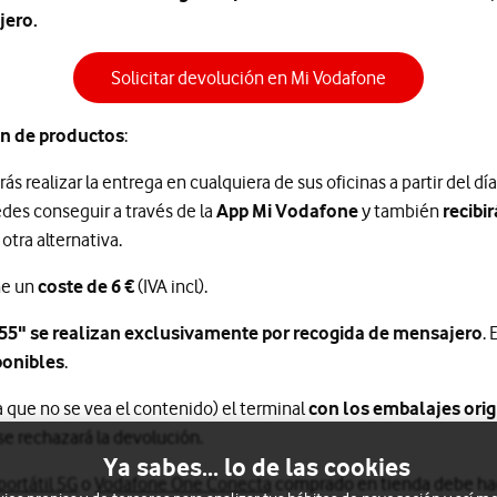
jero.
Solicitar devolución en Mi Vodafone
ón de productos
:
ás realizar la entrega en cualquiera de sus oficinas a partir del dí
edes conseguir a través de la
App Mi Vodafone
y también
recibi
otra alternativa.
ne un
coste de 6 €
(IVA incl).
55" se realizan exclusivamente por recogida de mensajero
.
ponibles
.
 que no se vea el contenido) el terminal
con los embalajes orig
, se rechazará la devolución.
Ya sabes... lo de las cookies
portátil 5G
o
Vodafone One Conecta
comprado en tienda debe hac