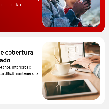
u dispositivo.
consultar el código PUK y desbloquear el móvil. Abre ventana nue
e cobertura
sado
ótanos, interiores o
ta difícil mantener una
r para consultar el servicio que soluciona tus problemas de cobe
ueva.