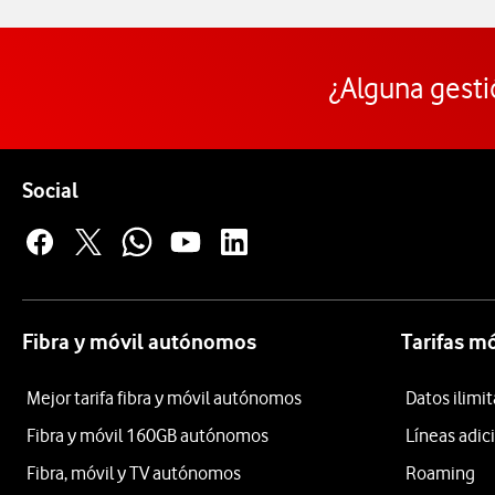
¿Alguna gesti
Pie de página de Vodafone
Enlaces a las redes sociales de Vodafone
Social
Fibra y móvil autónomos
Tarifas m
Mejor tarifa fibra y móvil autónomos
Datos ilim
Fibra y móvil 160GB autónomos
Líneas adic
Fibra, móvil y TV autónomos
Roaming