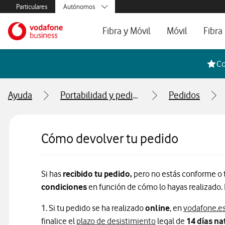
Menús secundarios. Enlace a particulares, empresas y autónom
Particulares
Autónomos
Menus de segmentación para empresas y autónomos
Menu navegación principal. Para dispo
Pymes
Ir a la pagina principal de vodafone.es
Fibra y Móvil
Móvil
Fibra
Grandes empresas
y AA.PP.
Tarifas Fibra y Móvil
Tarifas de Móvil
Tarifa
Co
Configura tu tarifa
Líneas adicional
Cobert
Ayuda
Portabilidad y pedidos
Pedidos
Mi Negocio Pro
Teléfo
Televisión
Segun
Cómo devolver tu pedido
Si has
recibido tu pedido,
pero no estás conforme o 
condiciones
en función de cómo lo hayas realizado.
1. Si tu pedido se ha realizado
online
, en
vodafone.e
finalice el
plazo de desistimiento
legal de
14 días na