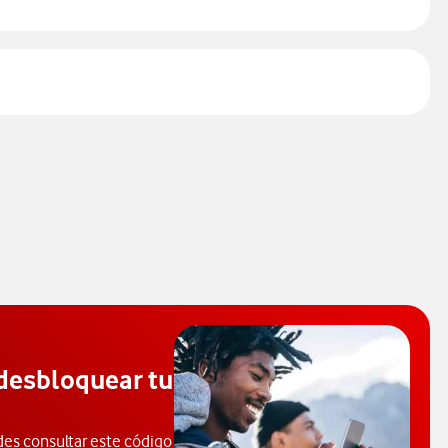
desbloquear tu
es consultar este código