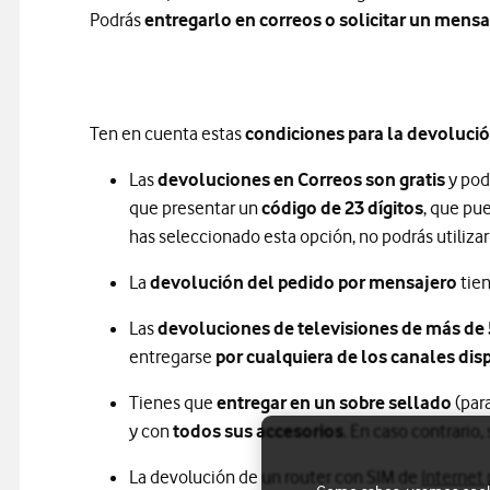
Podrás
entregarlo en correos o solicitar un mensa
Ten en cuenta estas
condiciones para la devoluci
Las
devoluciones en Correos son gratis
y podr
que presentar un
código de 23 dígitos
, que pu
has seleccionado esta opción, no podrás utilizar 
La
devolución del pedido por mensajero
tie
Las
devoluciones de televisiones de más de 
entregarse
por cualquiera de los canales dis
Tienes que
entregar en un sobre sellado
(para
y con
todos sus accesorios
. En caso contrario
La devolución de un router con SIM de
Internet 