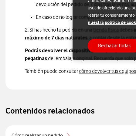
Como sabes, usamos cookie
devolución del pedido de 7 días tras la venta, a
usuario ofreciendo una pu
retirar tu consentimiento
En caso de no lograr completar el proceso de d
nuestra política de cook
2. Si has hecho tu pedido en una
tienda física
debes
a
máximo de 7 días naturales
, a contar desde la entr
Rechazar todas
Podrás devolver el dispositivo siempre que no ha
pegatinas
del embalaje original. Recuerda que solo 
También puede consultar
cómo devolver tus equipos
Contenidos relacionados
Cómo realizar un pedido