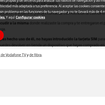
s propias y de terceros para analizar tus hábitos de navegación y así me
unque esté abierto y haya sido usado.
blicidad más adaptada a tus preferencia. Al aceptar las cookies consiente
 sin problema en las funciones de tu navegador y no te llevará más de 4
evolución a Vodafone, puedes contactar con Atención al Cliente e
ies.
Configurar cookies
Y aquí
cudir a la misma
donde realizaste la compra y te entregaron el p
ega.
yas hecho uso de él, no hayas introducido la tarjeta SIM
para
puedes devolver en tienda un dispositivo que hayas comprado en
 de Vodafone TV
y
de fibra
.