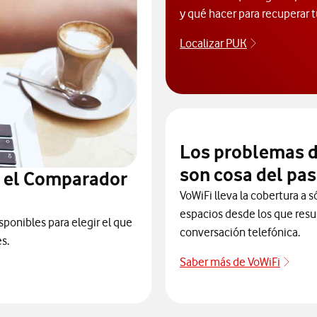
y qué hacer para recuperar t
Localizar PUK
Para poder 
Los problemas d
son cosa del pa
n el Comparador
VoWiFi lleva la cobertura a s
espacios desde los que resul
sponibles para elegir el que
conversación telefónica.
s.
Saber más de VoWiFi
Pulsa
ra elegir un modelo de móvil antes de comprarlo. Abre ventana n