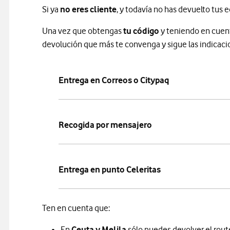
Si ya
no eres cliente
, y todavía no has devuelto tus 
Una vez que obtengas
tu código
y teniendo en cuen
devolución que más te convenga y sigue las indicaci
Entrega en Correos o Citypaq
Recogida por mensajero
Entrega en punto Celeritas
Ten en cuenta que:
En
Ceuta y Melila
sólo puedes devolver el rout