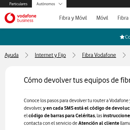
Menús secundarios. Enlace a particulares, empresas y autónom
Particulares
Autónomos
Menus de segmentación para empresas y autónomos
Menu navegación principal. Para dispo
Pymes
Ir a la pagina principal de vodafone.es
Fibra y Móvil
Móvil
Fibra
Grandes empresas
y AA.PP.
Tarifas Fibra y Móvil
Tarifas de Móvil
Tarifa
Co
Configura tu tarifa
Líneas adicional
Cobert
Ayuda
Internet y Fijo
Fibra Vodafone
Mi Negocio Pro
Teléfo
Televisión
Segun
Cómo devolver tus equipos de fib
Conoce los pasos para devolver tu router a Vodafone y
devolver,
y en cada SMS está el código de devoluc
el
código de barras para Celéritas
, las
instruccion
contacta con el servicio de
Atención al cliente
llam