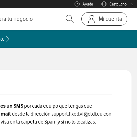
Ayuda
Castellano
Menu idioma
Català
ara tu negocio
Mi cuenta
Abrir buscador. Abre en ven
Ir a la pagina
ofesionales
Acceder a la FAQ Qué países incluye cada zona de roaming
o.
te
mos y Negocios
bes un SMS
por cada equipo que tengas que
-mail
desde la dirección
support.fixed.vf@ctdi.eu
con
evisa en la carpeta de Spam y si no lo localizas,