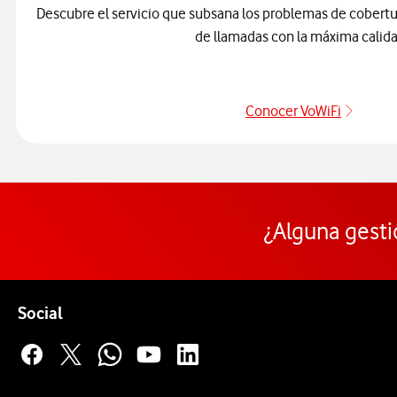
Descubre el servicio que subsana los problemas de cobertu
de llamadas con la máxima calida
Conocer VoWiFi
Pulsar
¿Alguna gesti
Pie de página de Vodafone
Enlaces a las redes sociales de Vodafone
Social