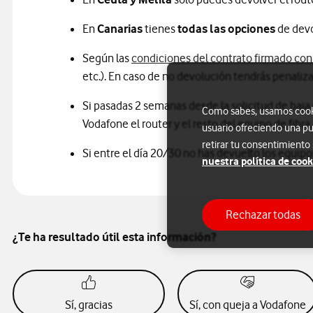
En
Canarias
tienes
todas las opciones
de devo
Según las
condiciones del contrato firmado co
etc.). En caso de no devolución tendrás penaliz
Si pasadas 2 semanas desde la solicitud de baja 
Como sabes, usamos cookie
Vodafone el router y el resto del equipo de fibr
usuario ofreciendo una pu
retirar tu consentimiento
Si entre el día 20/30 no has devuelto los equip
nuestra política de cook
Rechazar todas
¿Te ha resultado útil esta información?
Sí, gracias
Sí, con queja a Vodafone