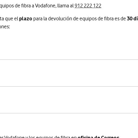
equipos de fibra a Vodafone, llama al
912 222 122
ta que el
plazo
para la devolución de equipos de fibra es de
30 d
ones:
er Vodafone y los equipos de fibra en
oficina de Correos.