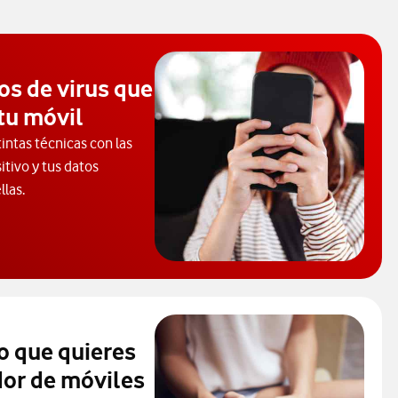
os de virus que
tu móvil
tintas técnicas con las
itivo y tus datos
llas.
cubre los tipos de virus que pueden infectar tus dispositivos.
o que quieres
or de móviles