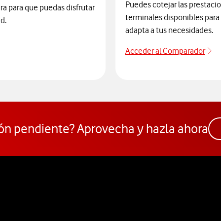
Puedes cotejar las prestaci
ra para que puedas disfrutar
terminales disponibles para 
d.
adapta a tus necesidades.
Acceder al Comparador
Pa
 para consultar el servicio que soluciona tus problemas de cobert
ón pendiente? Aprovecha y hazla ahora