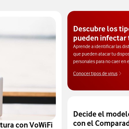
Descubre los tip
pueden infectar 
Aprende a identificar las dis
que pueden atacar tu dispos
personales para no caer en e
Conocer tipos de virus
Des
Decide el model
con el Comparad
tura con VoWiFi