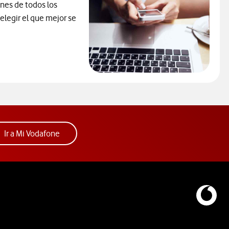
ones de todos los
elegir el que mejor se
ra elegir un modelo de móvil antes de comprarlo. Abre ventana n
ura. Abre ventana nueva.
Acceder a la app Mi Vodafone. Abre ventana nue
Ir a Mi Vodafone