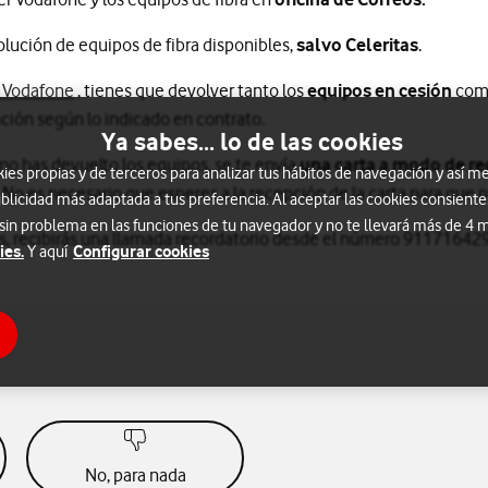
lución de equipos de fibra disponibles,
salvo Celeritas
.
Información sobre condiciones generales de contratac
n Vodafone
, tienes que devolver tanto los
equipos en cesión
como
ación según lo indicado en contrato.
Ya sabes... lo de las cookies
no has devuelto los equipos, se te envía
una carta a modo de re
s propias y de terceros para analizar tus hábitos de navegación y así me
a. No es necesario que esperes a la recepción de la carta para que
blicidad más adaptada a tus preferencia. Al aceptar las cookies consiente
 sin problema en las funciones de tu navegador y no te llevará más de 4
os, recibirás una llamada recordatorio desde el número 911716429
ies.
Configurar cookies
Y aquí
No, para nada