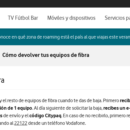
os, ayuda e idioma
sitivos de escritorio
TV Fútbol Bar
Móviles y dispositivos
Servicios p
s de Fibra óptica
Catálogo de móviles
Servicios pr
noce en qué zona de roaming está el país al que viajas este veran
es
ura de Fibra
Ordenadores
Por ser clien
Cómo devolver tus equipos de fibra
no fijo
Ver todos
Blog Autóno
das Fibras
ra
 el resto de equipos de fibra cuando te das de baja. Primero
reci
ión de 1 equipo
. Al día siguiente de solicitar la baja,
recibes un e
es
de envío y el
código Citypaq
. En caso de no recibirlo, primero r
ando al
22122
desde un teléfono Vodafone.