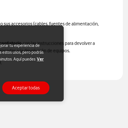
ión
 sus accesorios (cables, fuentes de alimentación,
cordatorio
con las instrucciones para devolver a
jorar tu experiencia de
 procedas a la devolución de equipos.
s estos usos, pero podrás
Ver
 minutos. Aquí puedes
.
Aceptar todas