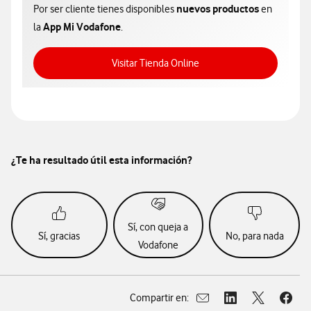
nuevos productos
Por ser cliente tienes disponibles
en
App Mi Vodafone
la
.
Acceso a Tienda Online
Visitar Tienda Online
¿Te ha resultado útil esta información?
Sí, con queja a
Sí, gracias
No, para nada
Vodafone
Compartir en:
Abrir ventana para compar
Abrir ventana para
Abrir ventan
Abrir