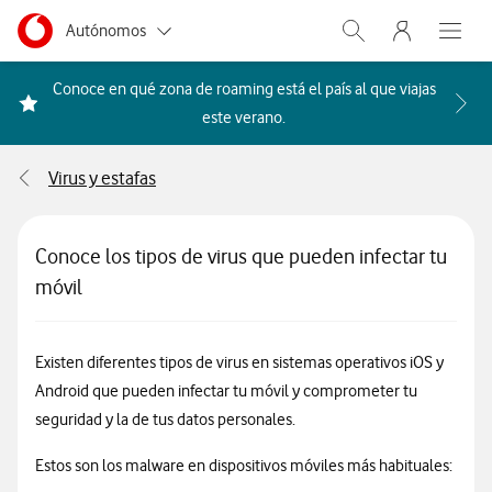
Menu nave
Ir a la pagina principal de vodafone.es
Menu navegación Segmento
Autónomos
Abrir buscador. Abr
Abre e
Pymes
Conoce en qué zona de roaming está el país al que viajas
Acceder a la FAQ Qué países i
este verano.
Grandes empresas
y AA.PP.
Virus y estafas
Particulares
Conoce los tipos de virus que pueden infectar tu
móvil
Existen diferentes tipos de virus en sistemas operativos iOS y
Android que pueden infectar tu móvil y comprometer tu
seguridad y la de tus datos personales.
Estos son los malware en dispositivos móviles más habituales: