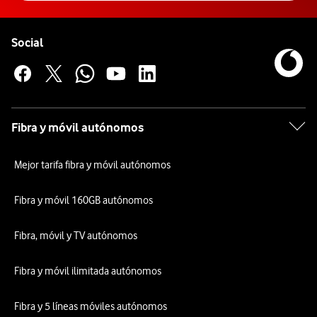
Pie de página de Vodafone
Enlaces a las redes sociales de Vodafone
Social
Fibra y móvil autónomos
Mejor tarifa fibra y móvil autónomos
Fibra y móvil 160GB autónomos
Fibra, móvil y TV autónomos
Fibra y móvil ilimitada autónomos
Fibra y 5 líneas móviles autónomos