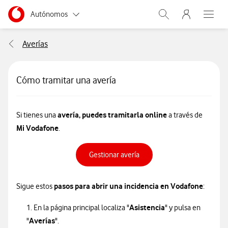
Menu nave
Ir a la pagina principal de vodafone.es
Menu navegación Segmento
Autónomos
Abrir buscador. Abr
Abre e
Pymes
Averías
Grandes empresas
y AA.PP.
Cómo tramitar una avería
Particulares
avería, puedes tramitarla online
Si tienes una
a través de
Mi Vodafone
.
Gestionar avería
pasos para abrir una incidencia en Vodafone
Sigue estos
:
Asistencia
1. En la página principal localiza "
" y pulsa en
Averías
"
".