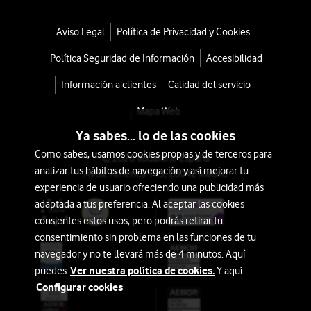
Aviso Legal
Política de Privacidad y Cookies
Política Seguridad de Información
Accesibilidad
Información a clientes
Calidad del servicio
Mapa Web
Ya sabes... lo de las cookies
Como sabes, usamos cookies propias y de terceros para
© 2026 Vodafone España
analizar tus hábitos de navegación y así mejorar tu
Avda. América 115, 28042 Madrid
experiencia de usuario ofreciendo una publicidad más
adaptada a tus preferencia. Al aceptar las cookies
consientes estos usos, pero podrás retirar tu
consentimiento sin problema en las funciones de tu
navegador y no te llevará más de 4 minutos. Aquí
Ver nuestra política de cookies.
puedes
Y aquí
Configurar cookies