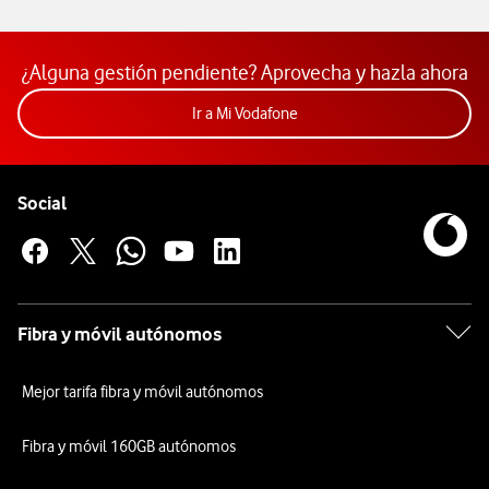
¿Alguna gestión pendiente? Aprovecha y hazla ahora
Acceder a la app Mi Vodafon
Ir a Mi Vodafone
Pie de página de Vodafone
Enlaces a las redes sociales de Vodafone
Social
Fibra y móvil autónomos
Mejor tarifa fibra y móvil autónomos
Fibra y móvil 160GB autónomos