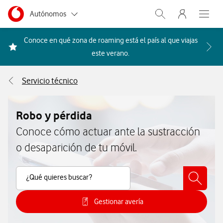
Menu nave
Ir a la pagina principal de vodafone.es
Menu navegación Segmento
Autónomos
Abrir buscador. Abr
Abre e
Pymes
Conoce en qué zona de roaming está el país al que viajas
Acceder a la FAQ Qué países i
este verano.
Grandes empresas
y AA.PP.
Servicio técnico
Particulares
Robo y pérdida
Conoce cómo actuar ante la sustracción
o desaparición de tu móvil.
Buscar Contenido
¿Qué quieres buscar?
Gestionar avería
Consulta como gestionar una avería