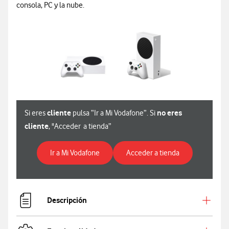
consola, PC y la nube.
cliente
no eres
Si eres
pulsa “Ir a Mi Vodafone”. Si
cliente
, "Acceder a tienda”
Para ver especificaciones de XBOX Series
Para ver especi
Ir a Mi Vodafone
Acceder a tienda
Descripción