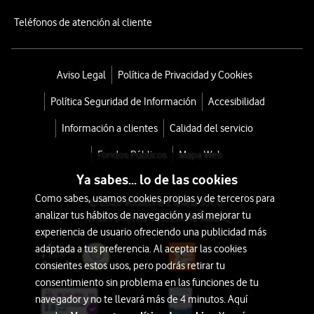
Teléfonos de atención al cliente
Aviso Legal
Política de Privacidad y Cookies
Política Seguridad de Información
Accesibilidad
Información a clientes
Calidad del servicio
Fondos Públicos
Mapa Web
Ya sabes... lo de las cookies
Como sabes, usamos cookies propias y de terceros para
© 2026 Vodafone España S.A.U.
analizar tus hábitos de navegación y así mejorar tu
Avda. América 115, 28042 Madrid
experiencia de usuario ofreciendo una publicidad más
adaptada a tus preferencia. Al aceptar las cookies
consientes estos usos, pero podrás retirar tu
consentimiento sin problema en las funciones de tu
navegador y no te llevará más de 4 minutos. Aquí