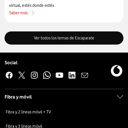
virtual, estés donde estés.
Saber más
acerca de Cómo contactar con Vodafone a través de WhatsApp
Ver todos los temas de Escaparate
Pie de página de Vodafone
Enlaces a las redes sociales de Vodafone
Social
Fibra y móvil
Fibra y 2 líneas móvil + TV
Fibra y 3 líneas móvil