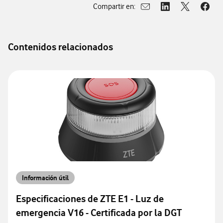
Compartir en:
Abrir ventana para compar
Abrir ventana para
Abrir ventan
Abrir
Contenidos relacionados
Información útil
Especificaciones de ZTE E1 - Luz de
emergencia V16 - Certificada por la DGT