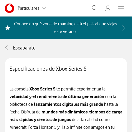
Menu nave
Ir a la pagina principal de vodafone.es
Menu navegación Segmento
Particulares
Abrir buscador. Abr
Abre e
Autónomos
Conoce en qué zona de roaming está el país al que viajas
Acceder a la FAQ Qué países i
este verano.
Pymes
Escaparate
Grandes empresas
y AA.PP.
Especificaciones de Xbox Series S
Xbox Series S
La consola
te permite experimentar la
velocidad y el rendimiento de última generación
con la
lanzamientos digitales más grande
biblioteca de
hasta la
mundos más dinámicos, tiempos de carga
fecha. Disfruta de
más rápidos y cientos de juegos
de alta calidad como
Minecraft, Forza Horizon 5 y Halo Infinite con amigos en tu