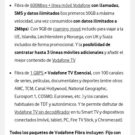
Información sobre 600
con llamadas,
Fibra de
600Mbps + línea móvil Vodafone
SMS y datos ilimitados
(los primeros 50GB a máxima
con datos ilimitados a
velocidad, una vez consumidos
2Mbps
). Con 9GB de
roaming movil
incluido para viajar a la
UE, Islandia, Liechtenstein y Noruega, con UK y Suiza
posibilidad de
incluidos de forma promocional. Y la
contratar hasta 3 líneas móviles adicionales
y añadir el
mejor contenido de
Vodafone TV
+ Vodafone TV Esencial
Fibra de
1 GBPS
, con 100 canales
de series, películas, documentales y deportes (entre otros:
AMC, TCM, Canal Hollywood, National Geographic,
Eurosport 1, COSMO, Euronews, etc. ) y los canales
habituales de TDT y autonómicos. Y te permite disfrutar de
Vodafone TV sin decodificador
en tu Smart TV y dispositivos
conectados (móvil, tablet, PC, Fire TV Stick, y Chromecast).
Todos los paquetes
de Vodafone Fibra
incluyen
Fijo con
: