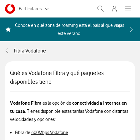
Menu nave
Ir a la pagina principal de vodafone.es
Menu navegación Segmento
Particulares
Abrir buscador. Abr
Abre e
Autónomos
Conoce en qué zona de roaming está el país al que viajas
Acceder a la FAQ Qué países i
este verano.
Pymes
Fibra Vodafone
Grandes empresas
y AA.PP.
Qué es Vodafone Fibra y qué paquetes
disponibles tiene
Vodafone Fibra
conectividad a Internet en
es la opción de
tu casa
. Tienes disponible estas tarifas Vodafone con distintas
velocidades y opciones:
Información sobre 600Mbps
Fibra de
600Mbps Vodafone