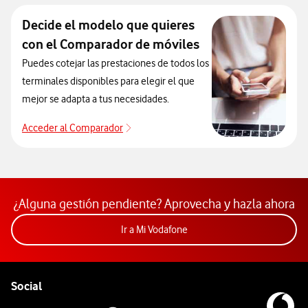
Decide el modelo que quieres
con el Comparador de móviles
Puedes cotejar las prestaciones de todos los
terminales disponibles para elegir el que
mejor se adapta a tus necesidades.
Acceder al Comparador
Acceder al Comparador
¿Alguna gestión pendiente? Aprovecha y hazla ahora
Acceder a la app Mi Vodafon
Ir a Mi Vodafone
Pie de página de Vodafone
Enlaces a las redes sociales de Vodafone
Social