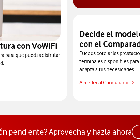
Decide el model
con el Comparad
tura con VoWiFi
Puedes cotejar las prestaci
ra para que puedas disfrutar
terminales disponibles para 
d.
adapta a tus necesidades.
Acceder al Comparador
Ac
 para consultar el servicio que soluciona tus problemas de cobert
ón pendiente? Aprovecha y hazla ahora