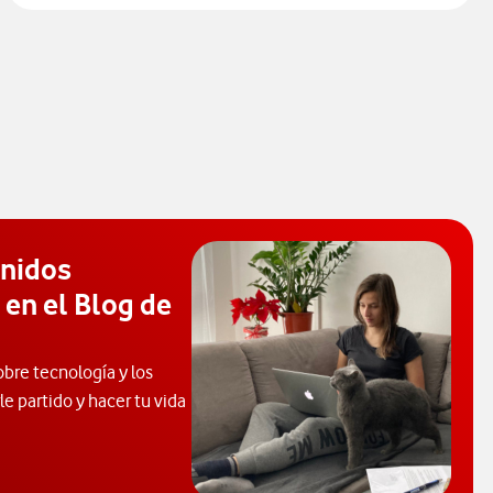
enidos
 en el Blog de
obre tecnología y los
e partido y hacer tu vida
 de Ayuda. Abrir ventana modal