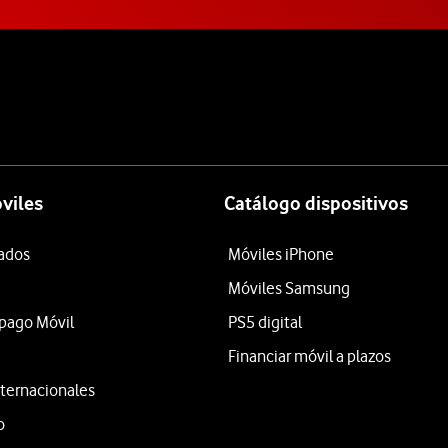
viles
Catálogo dispositivos
tados
Móviles iPhone
Móviles Samsung
epago Móvil
PS5 digital
Financiar móvil a plazos
ternacionales
o