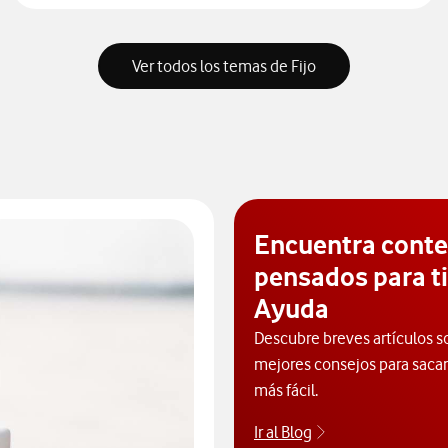
Ver todos los temas de Fijo
Encuentra cont
pensados para ti
Ayuda
Descubre breves artículos s
mejores consejos para sacarl
más fácil.
Ir al Blog
Descubre el blog