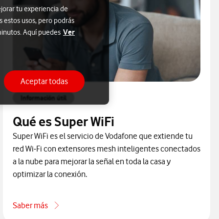
jorar tu experiencia de
s estos usos, pero podrás
Ver
 minutos. Aquí puedes
Aceptar todas
Información útil
Qué es Super WiFi
Super WiFi es el servicio de Vodafone que extiende tu
red Wi‑Fi con extensores mesh inteligentes conectados
a la nube para mejorar la señal en toda la casa y
optimizar la conexión.
Saber más
ales de Ayuda Vodafone
acerca de Qué es Super WiFi