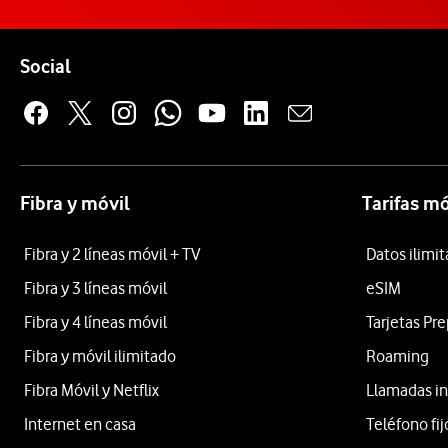
Pie de página de Vodafone
Enlaces a las redes sociales de Vodafone
Social
Fibra y móvil
Tarifas mó
Fibra y 2 líneas móvil + TV
Datos ilimi
Fibra y 3 líneas móvil
eSIM
Fibra y 4 líneas móvil
Tarjetas Pr
Fibra y móvil ilimitado
Roaming
Fibra Móvil y Netflix
Llamadas in
Internet en casa
Teléfono fij