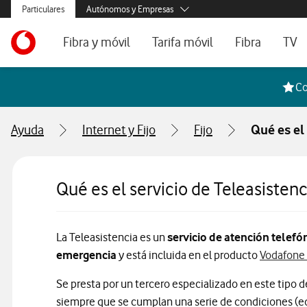
Menús secundarios. Enlace a particulares, empresas y autónom
Particulares
Autónomos y Empresas
Menus de segmentación para empresas y autónomos
Menu navegación principal. Para dispositivos de escrit
Autónomos
Ir a la pagina principal de vodafone.es
Fibra y móvil
Tarifa móvil
Fibra
TV
Pymes
Grandes empresas
Ofertas especiales
Tarifas móvil contrato
Tarifas de fibra
Voda
Co
y AA.PP.
Tarifas Fibra y Móvil
Tarifas móvil prepago
Internet portát
Ayuda
Internet y Fijo
Fijo
Qué es el
Tarifas Fibra y 2 Móvil
Consulta Cober
Internet portátil 5G
Segundas Resi
Qué es el servicio de Teleasistenc
Configura tu tarifa
La Teleasistencia es un
servicio de atención telef
emergencia
y está incluida en el producto
Vodafone 
Se presta por un tercero especializado en este tipo 
siempre que se cumplan una serie de condiciones (eda