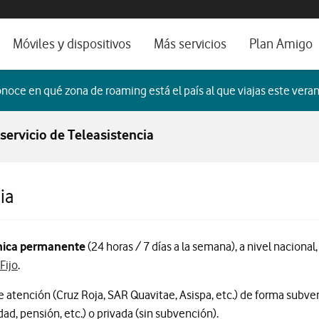
os, ayuda e idioma
orio
Móviles y dispositivos
Más servicios
Plan Amigo
fone TV
Móviles
Alianza Vodafone e Iberdrola
noce en qué zona de roaming está el país al que viajas este veran
il 5G
Imagen y Sonido
Servicios avanzados
 servicio de Teleasistencia
tura
Ver todos
dencias
ia
ónica permanente
(24 horas / 7 días a la semana), a nivel nacional
Fijo
.
de atención (Cruz Roja, SAR Quavitae, Asispa, etc.) de forma subv
d, pensión, etc.) o privada (sin subvención).