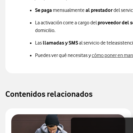
Se paga
mensualmente
al prestador
del servic
La activación corre a cargo del
proveedor del s
domicilio.
Las
llamadas y SMS
al servicio de teleasistenc
Puedes ver qué necesitas y
cómo poner en march
Contenidos relacionados