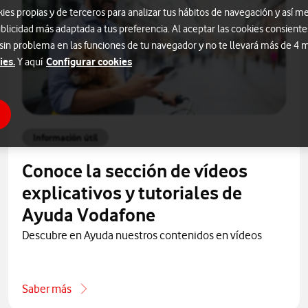
s propias y de terceros para analizar tus hábitos de navegación y así me
blicidad más adaptada a tus preferencia. Al aceptar las cookies consiente
 sin problema en las funciones de tu navegador y no te llevará más de 4
ies.
Configurar cookies
Y aquí
Información útil
Conoce la sección de vídeos
explicativos y tutoriales de
Ayuda Vodafone
Descubre en Ayuda nuestros contenidos en vídeos
Saber más
one por teléfono
acerca de Conoce la sección de vídeos explicativos y tutori