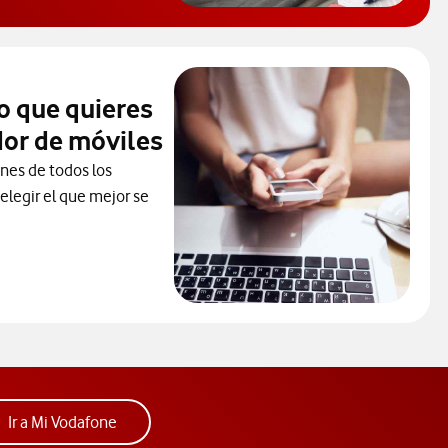
o que quieres
or de móviles
ones de todos los
elegir el que mejor se
ceder al Comparador
ura. Abre ventana nueva.
Acceder a la app Mi Vodafone. Abre ventana nue
Ir a Mi Vodafone