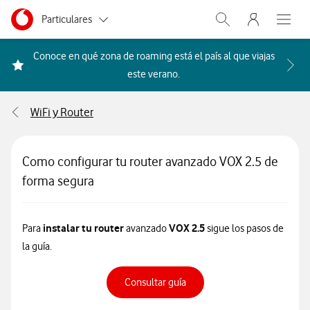
Menu nave
Ir a la pagina principal de vodafone.es
Menu navegación Segmento
Particulares
Abrir buscador. Abr
Abre e
Autónomos
Conoce en qué zona de roaming está el país al que viajas
Acceder a la FAQ Qué países i
este verano.
Pymes
WiFi y Router
Grandes empresas
y AA.PP.
Como configurar tu router avanzado VOX 2.5 de
forma segura
instalar tu router
VOX 2.5
Para
avanzado
sigue los pasos de
la guía.
Consultar guía