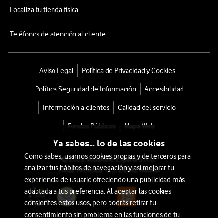
Localiza tu tienda física
Teléfonos de atención al cliente
Aviso Legal
Política de Privacidad y Cookies
Política Seguridad de Información
Accesibilidad
Información a clientes
Calidad del servicio
Fondos Públicos
Mapa Web
Ya sabes... lo de las cookies
Como sabes, usamos cookies propias y de terceros para
© 2026 Vodafone España S.A.U.
analizar tus hábitos de navegación y así mejorar tu
Avda. América 115, 28042 Madrid
experiencia de usuario ofreciendo una publicidad más
adaptada a tus preferencia. Al aceptar las cookies
consientes estos usos, pero podrás retirar tu
consentimiento sin problema en las funciones de tu