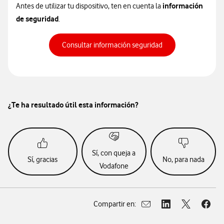
información
Antes de utilizar tu dispositivo, ten en cuenta la
de seguridad
.
Consultar información seguridad
¿Te ha resultado útil esta información?
Sí, con queja a
Sí, gracias
No, para nada
Vodafone
Compartir en:
Abrir ventana para compar
Abrir ventana para
Abrir ventan
Abrir