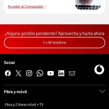
Acceder al Comparador
Acceder al Comparador
¿Alguna gestión pendiente? Aprovecha y hazla ahora
Acceder a la app Mi Vodafon
Ir a Mi Vodafone
Pie de página de Vodafone
Enlaces a las redes sociales de Vodafone
Social
Fibra y móvil
Fibra y 2 líneas móvil + TV