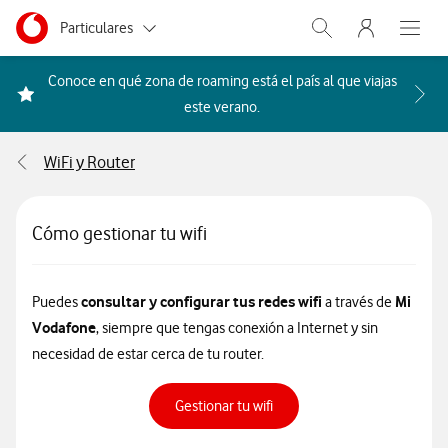
Menu nave
Ir a la pagina principal de vodafone.es
Menu navegación Segmento
Particulares
Abrir buscador. Abr
Abre e
Autónomos
Conoce en qué zona de roaming está el país al que viajas
Acceder a la FAQ Qué países i
este verano.
Pymes
WiFi y Router
Grandes empresas
y AA.PP.
Cómo gestionar tu wifi
consultar y configurar tus redes wifi
Mi
Puedes
a través de
Vodafone
, siempre que tengas conexión a Internet y sin
necesidad de estar cerca de tu router.
Gestionar tu wifi