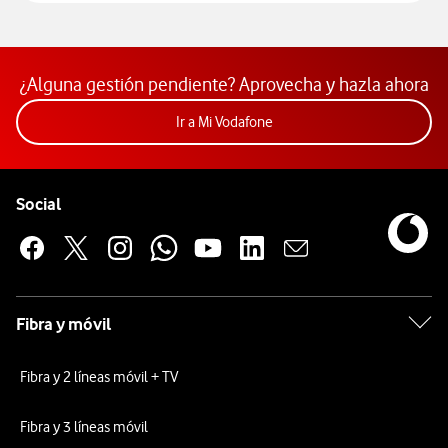
¿Alguna gestión pendiente? Aprovecha y hazla ahora
Acceder a la app Mi Vodafon
Ir a Mi Vodafone
Pie de página de Vodafone
Enlaces a las redes sociales de Vodafone
Social
Fibra y móvil
Fibra y 2 líneas móvil + TV
Fibra y 3 líneas móvil