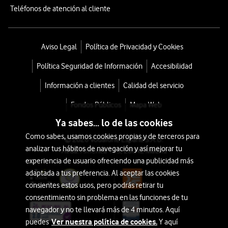
Teléfonos de atención al cliente
Aviso Legal
Política de Privacidad y Cookies
Política Seguridad de Información
Accesibilidad
Información a clientes
Calidad del servicio
Fondos Públicos
Mapa Web
Ya sabes... lo de las cookies
Como sabes, usamos cookies propias y de terceros para
© 2026 Vodafone España S.A.U.
analizar tus hábitos de navegación y así mejorar tu
Avda. América 115, 28042 Madrid
experiencia de usuario ofreciendo una publicidad más
adaptada a tus preferencia. Al aceptar las cookies
consientes estos usos, pero podrás retirar tu
consentimiento sin problema en las funciones de tu
navegador y no te llevará más de 4 minutos. Aquí
Ver nuestra política de cookies.
puedes
Y aquí